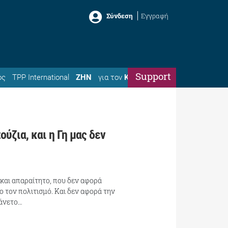
Σύνδεση
Εγγραφή
Support
ός
TPP International
ΖΗΝ
για τον
Κώστα
ούζια, και η Γη μας δεν
 και απαραίτητο, που δεν αφορά
 τον πολιτισμό. Και δεν αφορά την
 άνετο…