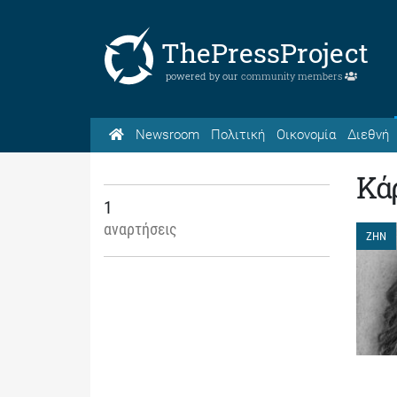
ThePressProject
powered by our
community members
Newsroom
Πολιτική
Οικονομία
Διεθνή
Κά
1
αναρτήσεις
ΖΗΝ