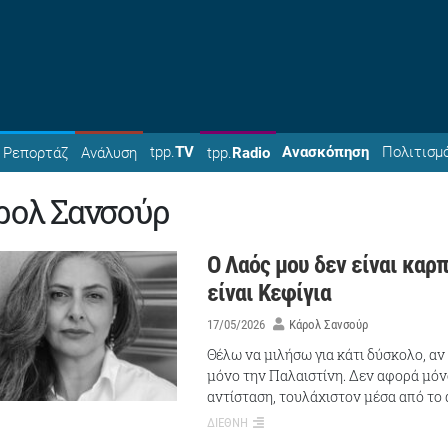
tpp.
TV
Ανασκόπηση
Πολιτισμ
Ρεπορτάζ
Ανάλυση
tpp.
Radio
ρολ Σανσούρ
Ο Λαός μου δεν είναι καρπ
είναι Κεφίγια
17/05/2026
Κάρολ Σανσούρ
Θέλω να μιλήσω για κάτι δύσκολο, αν
μόνο την Παλαιστίνη. Δεν αφορά μόνο
αντίσταση, τουλάχιστον μέσα από το
ΔΙΕΘΝΗ