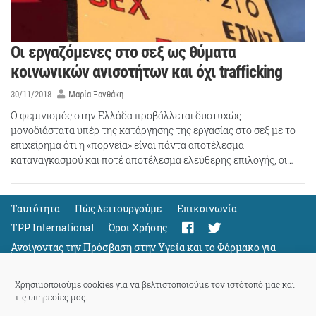
Οι εργαζόμενες στο σεξ ως θύματα
κοινωνικών ανισοτήτων και όχι trafficking
30/11/2018
Μαρία Ξανθάκη
Ο φεμινισμός στην Ελλάδα προβάλλεται δυστυχώς
μονοδιάστατα υπέρ της κατάργησης της εργασίας στο σεξ με το
επιχείρημα ότι η «πορνεία» είναι πάντα αποτέλεσμα
καταναγκασμού και ποτέ αποτέλεσμα ελεύθερης επιλογής, οι…
Ταυτότητα
Πώς λειτουργούμε
Eπικοινωνία
TPP International
Όροι Χρήσης
Ανοίγοντας την Πρόσβαση στην Υγεία και το Φάρμακο για
Όλους
Support
Χρησιμοποιούμε cookies για να βελτιστοποιούμε τον ιστότοπό μας και
τις υπηρεσίες μας.