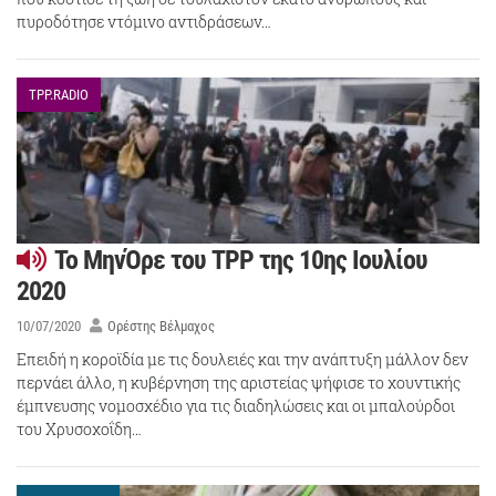
πυροδότησε ντόμινο αντιδράσεων…
TPP.RADIO
Το ΜηνΌρε του ΤΡΡ της 10ης Ιουλίου
2020
10/07/2020
Ορέστης Βέλμαχος
Επειδή η κοροϊδία με τις δουλειές και την ανάπτυξη μάλλον δεν
περνάει άλλο, η κυβέρνηση της αριστείας ψήφισε το χουντικής
έμπνευσης νομοσχέδιο για τις διαδηλώσεις και οι μπαλούρδοι
του Χρυσοχοΐδη…