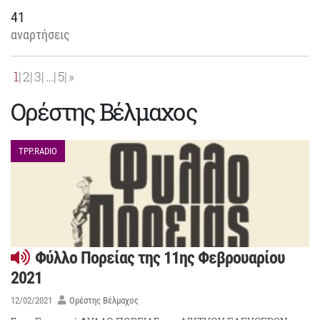
41
αναρτήσεις
1
2
3
…
5
»
Ορέστης Βέλμαχος
TPP.RADIO
Φύλλο Πορείας της 11ης Φεβρουαρίου
2021
12/02/2021
Ορέστης Βέλμαχος