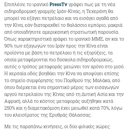
Επιπλέον, το ιρανικό
PressTv
γράφει πως με τη νέα
σιδηροδρομική γραμμής Ιράν-Κίνας, η Τεχεράνη θα
μπορεί να εξάγει πετρέλαιο και να εισάγει αγαθά από
την Κίνα, εάν διαταραχθεί το θαλάσσιο εμπόριο, μακριά
από οποιαδήποτε αμερικανική στρατιωτική παρουσία.
Όπως χαρακτηριστικά γράφει το ιρανικό ΜΜΕ, αν και το
90% των εξαγωγών του Ιράν προς την Κίνα είναι
προϊόντα με βάση το πετρέλαιο ή τις εξορύξεις, τα
οποία μεταφέρονται πιο δύσκολα σιδηροδρομικώς,
αυτός ο τρόπος μεταφοράς μειώνει τον χρόνο στο μισό.
Η χερσαία οδός βοηθάει την Κίνα να αποφύγει επίσης
το σημείο συμφόρησης του Πορθμού της Μαλάκα, από
όπου διέρχεται ένα σημαντικό μέρος των εισαγωγών
αργού πετρελαίου της Κίνας από τη Δυτική Ασία και την
Αφρική, αλλά το κόστος μεταφοράς αυξήθηκε κατά
250% και η διαμετακόμιση έχει μειωθεί κατά 70%, λόγω
του κλεισίματος της Ερυθράς Θάλασσας.
Με τις παραπάνω κινήσεις, οι δύο φιλικές χώρες