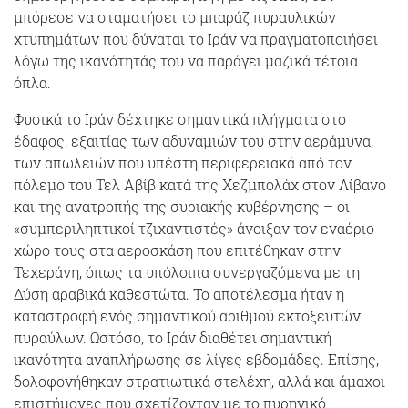
μπόρεσε να σταματήσει το μπαράζ πυραυλικών
χτυπημάτων που δύναται το Ιράν να πραγματοποιήσει
λόγω της ικανότητάς του να παράγει μαζικά τέτοια
όπλα.
Φυσικά το Ιράν δέχτηκε σημαντικά πλήγματα στο
έδαφος, εξαιτίας των αδυναμιών του στην αεράμυνα,
των απωλειών που υπέστη περιφερειακά από τον
πόλεμο του Τελ Αβίβ κατά της Χεζμπολάχ στον Λίβανο
και της ανατροπής της συριακής κυβέρνησης – οι
«συμπεριληπτικοί τζιχαντιστές» άνοιξαν τον εναέριο
χώρο τους στα αεροσκάση που επιτέθηκαν στην
Τεχεράνη, όπως τα υπόλοιπα συνεργαζόμενα με τη
Δύση αραβικά καθεστώτα. Το αποτέλεσμα ήταν η
καταστροφή ενός σημαντικού αριθμού εκτοξευτών
πυραύλων. Ωστόσο, το Ιράν διαθέτει σημαντική
ικανότητα αναπλήρωσης σε λίγες εβδομάδες. Επίσης,
δολοφονήθηκαν στρατιωτικά στελέχη, αλλά και άμαχοι
επιστήμονες που σχετίζονταν με το πυρηνικό