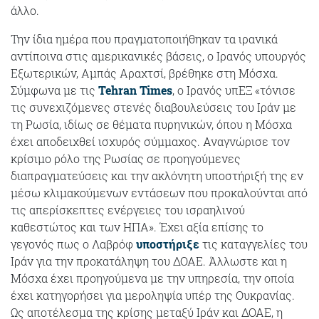
άλλο.
Την ίδια ημέρα που πραγματοποιήθηκαν τα ιρανικά
αντίποινα στις αμερικανικές βάσεις, ο Ιρανός υπουργός
Εξωτερικών, Αμπάς Αραχτσί, βρέθηκε στη Μόσχα.
Σύμφωνα με τις
Tehran Times
, ο Ιρανός υπΕΞ «τόνισε
τις συνεχιζόμενες στενές διαβουλεύσεις του Ιράν με
τη Ρωσία, ιδίως σε θέματα πυρηνικών, όπου η Μόσχα
έχει αποδειχθεί ισχυρός σύμμαχος. Αναγνώρισε τον
κρίσιμο ρόλο της Ρωσίας σε προηγούμενες
διαπραγματεύσεις και την ακλόνητη υποστήριξή της εν
μέσω κλιμακούμενων εντάσεων που προκαλούνται από
τις απερίσκεπτες ενέργειες του ισραηλινού
καθεστώτος και των ΗΠΑ». Έχει αξία επίσης το
γεγονός πως ο Λαβρόφ
υποστήριξε
τις καταγγελίες του
Ιράν για την προκατάληψη του ΔΟΑΕ. Άλλωστε και η
Μόσχα έχει προηγούμενα με την υπηρεσία, την οποία
έχει κατηγορήσει για μεροληψία υπέρ της Ουκρανίας.
Ως αποτέλεσμα της κρίσης μεταξύ Ιράν και ΔΟΑΕ, η