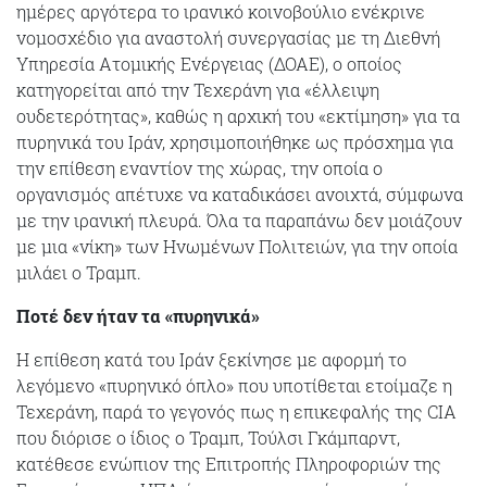
ημέρες αργότερα το ιρανικό κοινοβούλιο ενέκρινε
νομοσχέδιο για αναστολή συνεργασίας με τη Διεθνή
Υπηρεσία Ατομικής Ενέργειας (ΔΟΑΕ), ο οποίος
κατηγορείται από την Τεχεράνη για «έλλειψη
ουδετερότητας», καθώς η αρχική του «εκτίμηση» για τα
πυρηνικά του Ιράν, χρησιμοποιήθηκε ως πρόσχημα για
την επίθεση εναντίον της χώρας, την οποία ο
οργανισμός απέτυχε να καταδικάσει ανοιχτά, σύμφωνα
με την ιρανική πλευρά. Όλα τα παραπάνω δεν μοιάζουν
με μια «νίκη» των Ηνωμένων Πολιτειών, για την οποία
μιλάει ο Τραμπ.
Ποτέ δεν ήταν τα «πυρηνικά»
Η επίθεση κατά του Ιράν ξεκίνησε με αφορμή το
λεγόμενο «πυρηνικό όπλο» που υποτίθεται ετοίμαζε η
Τεχεράνη, παρά το γεγονός πως η επικεφαλής της CIA
που διόρισε ο ίδιος ο Τραμπ, Τούλσι Γκάμπαρντ,
κατέθεσε ενώπιον της Επιτροπής Πληροφοριών της