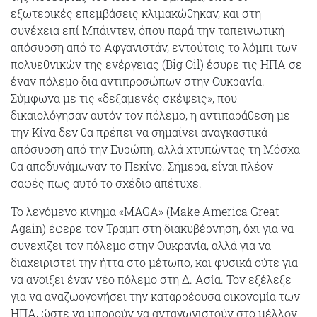
εξωτερικές επεμβάσεις κλιμακώθηκαν, και στη
συνέχεια επί Μπάιντεν, όπου παρά την ταπεινωτική
απόσυρση από το Αφγανιστάν, εντούτοις το λόμπι των
πολυεθνικών της ενέργειας (Big Oil) έσυρε τις ΗΠΑ σε
έναν πόλεμο δια αντιπροσώπων στην Ουκρανία.
Σύμφωνα με τις «δεξαμενές σκέψεις», που
δικαιολόγησαν αυτόν τον πόλεμο, η αντιπαράθεση με
την Κίνα δεν θα πρέπει να σημαίνει αναγκαστικά
απόσυρση από την Ευρώπη, αλλά χτυπώντας τη Μόσχα
θα αποδυνάμωναν το Πεκίνο. Σήμερα, είναι πλέον
σαφές πως αυτό το σχέδιο απέτυχε.
Το λεγόμενο κίνημα «MAGA» (Make America Great
Again) έφερε τον Τραμπ στη διακυβέρνηση, όχι για να
συνεχίζει τον πόλεμο στην Ουκρανία, αλλά για να
διαχειριστεί την ήττα στο μέτωπο, και φυσικά ούτε για
να ανοίξει έναν νέο πόλεμο στη Δ. Ασία. Τον εξέλεξε
για να αναζωογονήσει την καταρρέουσα οικονομία των
ΗΠΑ, ώστε να μπορούν να ανταγωνιστούν στο μέλλον