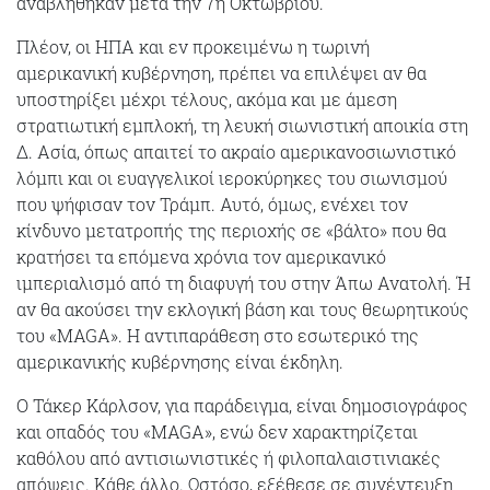
αναβλήθηκαν μετά την 7η Οκτωβρίου.
Πλέον, οι ΗΠΑ και εν προκειμένω η τωρινή
αμερικανική κυβέρνηση, πρέπει να επιλέψει
αν θα
υποστηρίξει μέχρι τέλους, ακόμα και με άμεση
στρατιωτική εμπλοκή, τη λευκή σιωνιστική αποικία στη
Δ. Ασία, όπως απαιτεί το ακραίο αμερικανοσιωνιστικό
λόμπι και οι ευαγγελικοί ιεροκύρηκες του σιωνισμού
που ψήφισαν τον Τράμπ. Αυτό, όμως, ενέχει τον
κίνδυνο μετατροπής της περιοχής σε «βάλτο» που θα
κρατήσει τα επόμενα χρόνια τον αμερικανικό
ιμπεριαλισμό από τη διαφυγή του στην Άπω Ανατολή. Ή
αν θα ακούσει την εκλογική βάση και τους θεωρητικούς
του «MAGA». Η αντιπαράθεση στο εσωτερικό της
αμερικανικής κυβέρνησης είναι έκδηλη.
Ο Τάκερ Κάρλσον, για παράδειγμα, είναι δημοσιογράφος
και οπαδός του «MAGA», ενώ δεν χαρακτηρίζεται
καθόλου από αντισιωνιστικές ή φιλοπαλαιστινιακές
απόψεις. Κάθε άλλο. Ωστόσο, εξέθεσε σε συνέντευξη