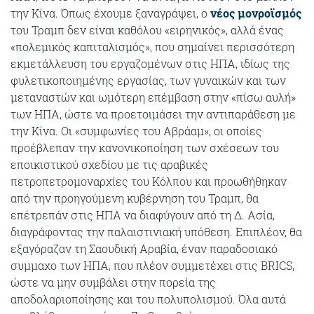
την Κίνα. Όπως έχουμε ξαναγράψει, ο
νέος μονροϊσμός
του Τραμπ δεν είναι καθόλου «ειρηνικός», αλλά ένας
«πολεμικός καπιταλισμός», που σημαίνει περισσότερη
εκμετάλλευση του εργαζομένων στις ΗΠΑ, ιδίως της
φυλετικοποιημένης εργασίας, των γυναικών και των
μεταναστών και ωμότερη επέμβαση στην «πίσω αυλή»
των ΗΠΑ, ώστε να προετοιμάσει την αντιπαράθεση με
την Κίνα. Οι «συμφωνίες του Αβράαμ», οι οποίες
προέβλεπαν την κανονικοποίηση των σχέσεων του
εποικιστικού σχεδίου με τις αραβικές
πετροπετρομοναρχίες του Κόλπου και προωθήθηκαν
από την προηγούμενη κυβέρνηση του Τραμπ, θα
επέτρεπάν στις ΗΠΑ να διαφύγουν από τη Δ. Ασία,
διαγράφοντας την παλαιστινιακή υπόθεση. Επιπλέον, θα
εξαγόραζαν τη Σαουδική Αραβία, έναν παραδοσιακό
συμμαχο των ΗΠΑ, που πλέον συμμετέχει στις BRICS,
ώστε να μην
συμβάλει στην πορεία της
αποδολαριοποίησης και του πολυπολισμού. Όλα αυτά