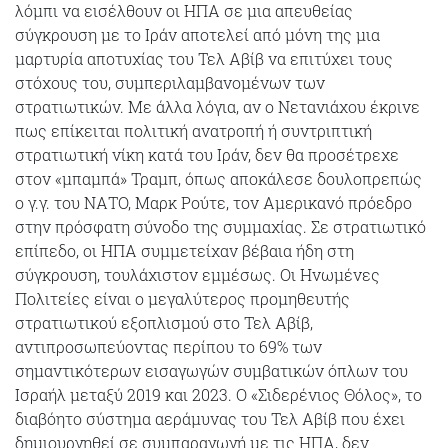
λόμπι να εισέλθουν οι ΗΠΑ σε μια απευθείας
σύγκρουση με το Ιράν αποτελεί από μόνη της μια
μαρτυρία αποτυχίας του Τελ Αβίβ να επιτύχει τους
στόχους του, συμπεριλαμβανομένων των
στρατιωτικών. Με άλλα λόγια, αν ο Νετανιάχου έκρινε
πως επίκειται πολιτική ανατροπή ή συντριπτική
στρατιωτική νίκη κατά του Ιράν, δεν θα προσέτρεχε
στον «μπαμπά» Τραμπ, όπως αποκάλεσε δουλοπρεπώς
ο γ.γ. του ΝΑΤΟ, Μαρκ Ρούτε, τον Αμερικανό πρόεδρο
στην πρόσφατη σύνοδο της συμμαχίας. Σε στρατιωτικό
επίπεδο, οι ΗΠΑ συμμετείχαν βέβαια ήδη στη
σύγκρουση, τουλάχιστον εμμέσως. Οι Ηνωμένες
Πολιτείες είναι ο μεγαλύτερος προμηθευτής
στρατιωτικού εξοπλισμού στο Τελ Αβίβ,
αντιπροσωπεύοντας περίπου το 69% των
σημαντικότερων εισαγωγών συμβατικών όπλων του
Ισραήλ μεταξύ 2019 και 2023. Ο «Σιδερένιος Θόλος», το
διαβόητο σύστημα αεράμυνας του Τελ Αβίβ που έχει
δημιουργηθεί σε συμπαραγωγή με τις ΗΠΑ, δεν