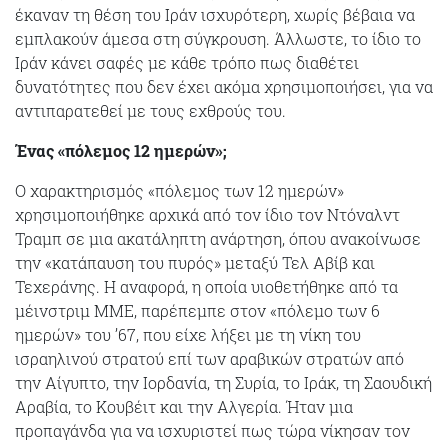
έκαναν τη θέση του Ιράν ισχυρότερη, χωρίς βέβαια να
εμπλακούν άμεσα στη σύγκρουση. Άλλωστε, το ίδιο το
Ιράν κάνει σαφές με κάθε τρόπο πως διαθέτει
δυνατότητες που δεν έχει ακόμα χρησιμοποιήσει, για να
αντιπαρατεθεί με τους εχθρούς του.
Ένας «πόλεμος 12 ημερών»;
Ο χαρακτηρισμός «πόλεμος των 12 ημερών»
χρησιμοποιήθηκε αρχικά από τον ίδιο τον Ντόναλντ
Τραμπ σε μια ακατάληπτη ανάρτηση, όπου ανακοίνωσε
την «κατάπαυση του πυρός» μεταξύ Τελ Αβίβ και
Τεχεράνης. Η αναφορά, η οποία υιοθετήθηκε από τα
μέινστριμ ΜΜΕ, παρέπεμπε στον «πόλεμο των 6
ημερών» του ’67, που είχε λήξει με τη νίκη του
ισραηλινού στρατού επί των αραβικών στρατών από
την Αίγυπτο, την Ιορδανία, τη Συρία, το Ιράκ, τη Σαουδική
Αραβία, το Κουβέιτ και την Αλγερία. Ήταν μια
προπαγάνδα για να ισχυριστεί πως τώρα νίκησαν τον