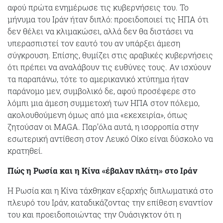
αφού πρώτα ενημέρωσε τις κυβερνήσεις του. Το
μήνυμα του Ιράν ήταν διπλό: προειδοποιεί τις ΗΠΑ ότι
δεν θέλει να κλιμακώσει, αλλά δεν θα διστάσει να
υπερασπιστεί τον εαυτό του αν υπάρξει άμεση
σύγκρουση. Επίσης, θυμίζει στις αραβικές κυβερνήσεις
ότι πρέπει να αναλάβουν τις ευθύνες τους. Αν ισχύουν
τα παραπάνω, τότε το αμερικανικό χτύπημα ήταν
παράνομο μεν, συμβολικό δε, αφού προσέφερε στο
λόμπι μια άμεση συμμετοχή των ΗΠΑ στον πόλεμο,
ακολουθούμενη όμως από μια «εκεχειρία», όπως
ζητούσαν οι MAGA. Παρ’όλα αυτά, η ισορροπία στην
εσωτερική αντίθεση στον Λευκό Οίκο είναι δύσκολο να
κρατηθεί.
Πώς η Ρωσία και η Κίνα «έβαλαν πλάτη» στο Ιράν
Η Ρωσία και η Κίνα τάχθηκαν εξαρχής διπλωματικά στο
πλευρό του Ιράν, καταδικάζοντας την επίθεση εναντίον
του και προειδοποιώντας την Ουάσιγκτον ότι η