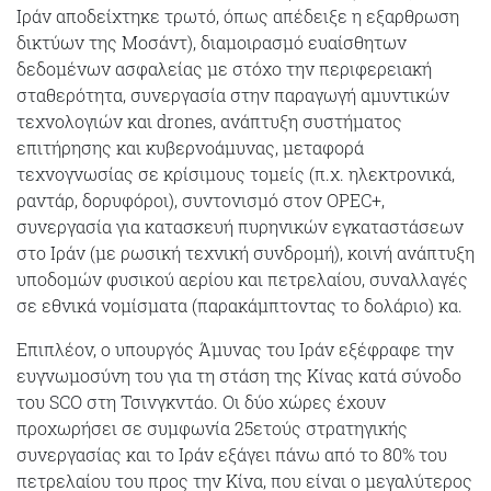
Ιράν αποδείχτηκε τρωτό, όπως απέδειξε η εξαρθρωση
δικτύων της Μοσάντ), διαμοιρασμό ευαίσθητων
δεδομένων ασφαλείας με στόχο την περιφερειακή
σταθερότητα, συνεργασία στην παραγωγή αμυντικών
τεχνολογιών και drones, ανάπτυξη συστήματος
επιτήρησης και κυβερνοάμυνας, μεταφορά
τεχνογνωσίας σε κρίσιμους τομείς (π.χ. ηλεκτρονικά,
ραντάρ, δορυφόροι), συντονισμό στον OPEC+,
συνεργασία για κατασκευή πυρηνικών εγκαταστάσεων
στο Ιράν (με ρωσική τεχνική συνδρομή), κοινή ανάπτυξη
υποδομών φυσικού αερίου και πετρελαίου, συναλλαγές
σε εθνικά νομίσματα (παρακάμπτοντας το δολάριο) κα.
Επιπλέον, ο υπουργός Άμυνας του Ιράν εξέφραφε την
ευγνωμοσύνη του για τη στάση της Κίνας κατά σύνοδο
του SCO στη Τσινγκντάο. Οι δύο χώρες έχουν
προχωρήσει σε συμφωνία 25ετούς στρατηγικής
συνεργασίας και το Ιράν εξάγει πάνω από το 80% του
πετρελαίου του προς την Κίνα, που είναι ο μεγαλύτερος