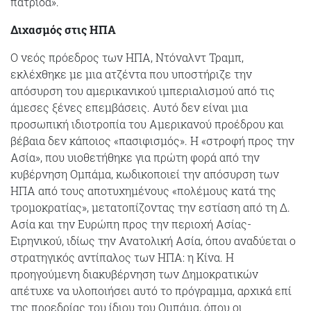
πατρίδα».
Διχασμός στις ΗΠΑ
Ο νεός πρόεδρος των ΗΠΑ, Ντόναλντ Τραμπ,
εκλέχθηκε με μια ατζέντα που υποστήριζε την
απόσυρση του αμερικανικού ιμπεριαλισμού από τις
άμεσες ξένες επεμβάσεις. Αυτό δεν είναι μια
προσωπική ιδιοτροπία του Αμερικανού προέδρου και
βέβαια δεν κάποιος «πασιφισμός». H «στροφή προς την
Ασία», που υιοθετήθηκε για πρώτη φορά από την
κυβέρνηση Ομπάμα, κωδικοποιεί την απόσυρση των
ΗΠΑ από τους αποτυχημένους «πολέμους κατά της
τρομοκρατίας», μετατοπίζοντας την εστίαση από τη Δ.
Ασία και την Ευρώπη προς την περιοχή Ασίας-
Ειρηνικού, ιδίως την Ανατολική Ασία, όπου αναδύεται ο
στρατηγικός αντίπαλος των ΗΠΑ: η Κίνα. Η
προηγούμενη διακυβέρνηση των Δημοκρατικών
απέτυχε να υλοποιήσει αυτό το πρόγραμμα, αρχικά επί
της προεδρίας του ίδιου του Ομπάμα, όπου οι