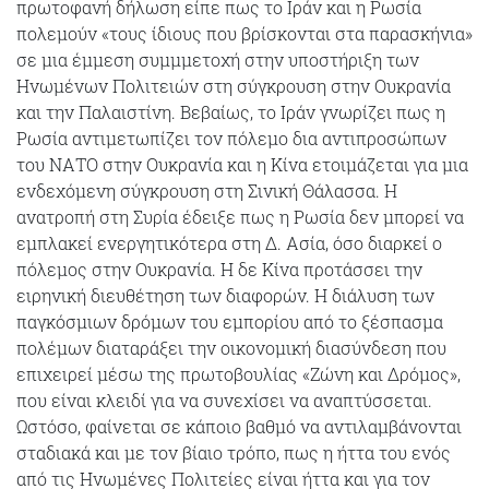
πρωτοφανή δήλωση είπε πως το Ιράν και η Ρωσία
πολεμούν «τους ίδιους που βρίσκονται στα παρασκήνια»
σε μια έμμεση συμμμετοχή στην υποστήριξη των
Ηνωμένων Πολιτειών στη σύγκρουση στην Ουκρανία
και την Παλαιστίνη. Βεβαίως, το Ιράν γνωρίζει πως η
Ρωσία αντιμετωπίζει τον πόλεμο δια αντιπροσώπων
του ΝΑΤΟ στην Ουκρανία και η Κίνα ετοιμάζεται για μια
ενδεχόμενη σύγκρουση στη Σινική Θάλασσα. Η
ανατροπή στη Συρία έδειξε πως η Ρωσία δεν μπορεί να
εμπλακεί ενεργητικότερα στη Δ. Ασία, όσο διαρκεί ο
πόλεμος στην Ουκρανία. Η δε Κίνα προτάσσει την
ειρηνική διευθέτηση των διαφορών. Η διάλυση των
παγκόσμιων δρόμων του εμπορίου από το ξέσπασμα
πολέμων διαταράξει την οικονομική διασύνδεση που
επιχειρεί μέσω της πρωτοβουλίας «Ζώνη και Δρόμος»,
που είναι κλειδί για να συνεχίσει να αναπτύσσεται.
Ωστόσο, φαίνεται σε κάποιο βαθμό να αντιλαμβάνονται
σταδιακά και με τον βίαιο τρόπο, πως η ήττα του ενός
από τις Ηνωμένες Πολιτείες είναι ήττα και για τον