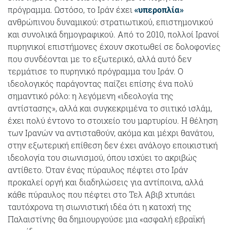
πρόγραμμα. Ωστόσο, το Ιράν έχει
«υπεροπλία»
ανθρώπινου δυναμικού: στρατιωτικού, επιστημονικού
και συνολικά δημογραφικού. Από το 2010, πολλοί Ιρανοί
πυρηνικοί επιστήμονες έχουν σκοτωθεί σε δολοφονίες
που συνδέονται με το εξωτερικό, αλλά αυτό δεν
τερμάτισε το πυρηνικό πρόγραμμα του Ιράν. Ο
ιδεολογικός παράγοντας παίζει επίσης ένα πολύ
σημαντικό ρόλο: η λεγόμενη «ιδεολογία της
αντίστασης», αλλά και συγκεκριμένα το σιιτικό ισλάμ,
έχει πολύ έντονο το στοιχείο του μαρτυρίου. Η θέληση
των Ιρανών να αντισταθούν, ακόμα και μέχρι θανάτου,
στην εξωτερική επίθεση δεν έχει ανάλογο εποικιστική
ιδεολογία του σιωνισμού, όπου ισχύει το ακριβώς
αντίθετο. Όταν ένας πύραυλος πέφτει στο Ιράν
προκαλεί οργή και διαδηλώσεις για αντίποινα, αλλά
κάθε πύραυλος που πέφτει στο Τελ Αβιβ χτυπάει
ταυτόχρονα τη σιωνιστική ιδέα ότι η κατοχή της
Παλαιστίνης θα δημιουργούσε μια «ασφαλή εβραϊκή