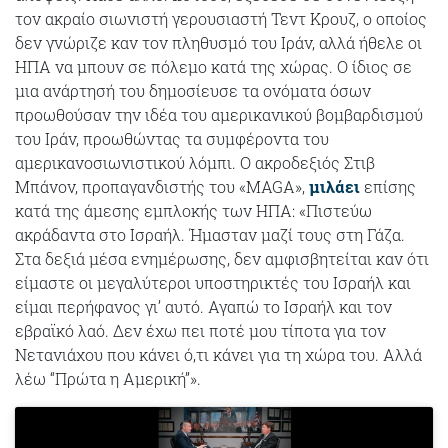
τον ακραίο σιωνιστή γερουσιαστή Τεντ Κρουζ, ο οποίος
δεν γνώριζε καν τον πληθυσμό του Ιράν, αλλά ήθελε οι
ΗΠΑ να μπουν σε πόλεμο κατά της χώρας. Ο ίδιος σε
μια ανάρτησή του δημοσίευσε τα ονόματα όσων
προωθούσαν την ιδέα του αμερικανικού βομβαρδισμού
του Ιράν, προωθώντας τα συμφέροντα του
αμερικανοσιωνιστικού λόμπι.
Ο ακροδεξιός Στιβ
Μπάνον, προπαγανδιστής του «MAGA»,
μιλάει
επίσης
κατά της άμεσης εμπλοκής των ΗΠΑ: «Πιστεύω
ακράδαντα στο Ισραήλ. Ήμασταν μαζί τους στη Γάζα.
Στα δεξιά μέσα ενημέρωσης, δεν αμφισβητείται καν ότι
είμαστε οι μεγαλύτεροι υποστηρικτές του Ισραήλ και
είμαι περήφανος γι’ αυτό. Αγαπώ το Ισραήλ και τον
εβραϊκό λαό. Δεν έχω πει ποτέ μου τίποτα για τον
Νετανιάχου που κάνει ό,τι κάνει για τη χώρα του. Αλλά
λέω “Πρώτα η Αμερική”».