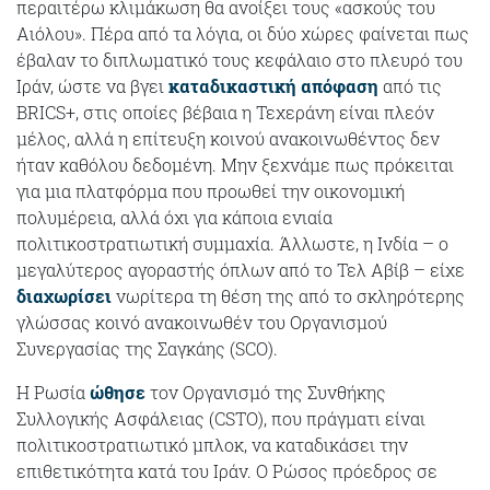
περαιτέρω κλιμάκωση θα ανοίξει τους «ασκούς του
Αιόλου». Πέρα από τα λόγια, οι δύο χώρες φαίνεται πως
έβαλαν το διπλωματικό τους κεφάλαιο στο πλευρό του
Ιράν, ώστε να βγει
καταδικαστική απόφαση
από τις
BRICS+, στις οποίες βέβαια η Τεχεράνη είναι πλεόν
μέλος, αλλά η επίτευξη κοινού ανακοινωθέντος δεν
ήταν καθόλου δεδομένη. Μην ξεχνάμε πως πρόκειται
για μια πλατφόρμα που προωθεί την οικονομική
πολυμέρεια, αλλά όχι για κάποια ενιαία
πολιτικοστρατιωτική συμμαχία. Άλλωστε, η Ινδία – ο
μεγαλύτερος αγοραστής όπλων από το Τελ Αβίβ – είχε
διαχωρίσει
νωρίτερα τη θέση της από το σκληρότερης
γλώσσας κοινό ανακοινωθέν του Οργανισμού
Συνεργασίας της Σαγκάης (SCO).
Η Ρωσία
ώθησε
τον Οργανισμό της Συνθήκης
Συλλογικής Ασφάλειας (CSTO), που πράγματι είναι
πολιτικοστρατιωτικό μπλοκ, να καταδικάσει την
επιθετικότητα κατά του Ιράν. Ο Ρώσος πρόεδρος σε