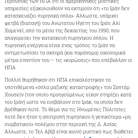
Γερουσίας των ΗΠΑ ότι οι αμερικανικές μυστικές
υπηρεσίες εξακολουθούν να εκτιμούν ότι «το Ιράν δεν
κατασκευάζει πυρηνικά όπλα». Άλλωστε, υπάρχει
φετβά (διαταγή) του Ανώτατου Ηγέτη του Ιράν, Αλί
Χαμενεϊ, από τα μέσα της δεκαετίας του 1990, που
απαγορεύει την κατασκευή πυρηνικού όπλου. Η
πυρηνική ενέργεια είναι ένας τρόπος το Ιράν να
αντιμετωπίσει τα σκληρά (και παράνομα) οικονομικά
μέτρα εναντίον του – τις «κυρώσεις» που επέβαλλαν οι
ΗΠΑ.
Πολλοί θυμήθηκαν ότι ΗΠΑ επικαλέστηκαν τα
υποτιθέμενα «όπλα μαζικής καταστροφής» του Σαντάμ
Χουσείν (τον οποίο προηγούμένως είχαν στηρίξει κατά
του Ιράν) ώστε να εισβάλουν στο Ιράκ, τα οποία δεν
βρέθηκαν ποτέ. Το θέμα για τις Ηνωμένες Πολιτείες
ποτέ δεν ήταν η αποτροπή πυρηνικού ή γενικότερα «μη
συμβατικού» πολέμου στην περιοχή της Δ. Ασίας.
Άλλωστε, το Τελ Αβίβ είναι κοινό μυστικό πως διαθέτει