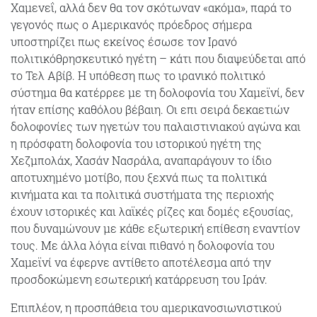
Χαμενεΐ, αλλά δεν θα τον σκότωναν «ακόμα», παρά το
γεγονός πως ο Αμερικανός πρόεδρος σήμερα
υποστηρίζει πως εκείνος έσωσε τον Ιρανό
πολιτικόθρησκευτικό ηγέτη – κάτι που διαψεύδεται από
το Τελ Αβίβ. Η υπόθεση πως το ιρανικό πολιτικό
σύστημα θα κατέρρεε με τη δολοφονία του Χαμεϊνί, δεν
ήταν επίσης καθόλου βέβαιη. Οι επι σειρά δεκαετιών
δολοφονίες των ηγετών του παλαιστινιακού αγώνα και
η πρόσφατη δολοφονία του ιστορικού ηγέτη της
Χεζμπολάχ, Χασάν Νασράλα, αναπαράγουν το ίδιο
αποτυχημένο μοτίβο, που ξεχνά πως τα πολιτικά
κινήματα και τα πολιτικά συστήματα της περιοχής
έχουν ιστορικές και λαϊκές ρίζες και δομές εξουσίας,
που δυναμώνουν με κάθε εξωτερική επίθεση εναντίον
τους. Με άλλα λόγια είναι πιθανό η δολοφονία του
Χαμεϊνί να έφερνε αντίθετο αποτέλεσμα από την
προσδοκώμενη εσωτερική κατάρρευση του Ιράν.
Επιπλέον, η προσπάθεια του αμερικανοσιωνιστικού