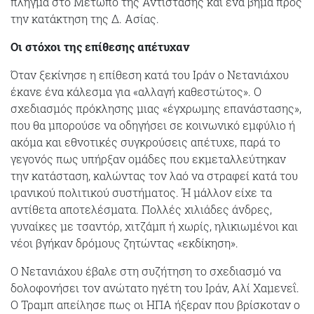
πλήγμα στο Μέτωπο της Αντίστασης και ένα βήμα προς
την
κατάκτηση της Δ. Ασίας.
Οι στόχοι της επίθεσης απέτυχαν
Όταν ξεκίνησε η επίθεση κατά του Ιράν ο Νετανιάχου
έκανε ένα κάλεσμα για «αλλαγή καθεστώτος». Ο
σχεδιασμός πρόκλησης μιας «έγχρωμης επανάστασης»,
που θα μπορούσε να οδηγήσει σε κοινωνικό εμφύλιο ή
ακόμα και εθνοτικές συγκρούσεις απέτυχε, παρά το
γεγονός πως υπήρξαν ομάδες που εκμεταλλεύτηκαν
την κατάσταση, καλώντας τον λαό να στραφεί κατά του
ιρανικού πολιτικού συστήματος. Ή μάλλον είχε τα
αντίθετα αποτελέσματα. Πολλές χιλιάδες άνδρες,
γυναίκες με τσαντόρ, χιτζάμπ ή χωρίς, ηλικιωμένοι και
νέοι βγήκαν δρόμους ζητώντας «εκδίκηση».
Ο Νετανιάχου έβαλε στη συζήτηση το σχεδιασμό να
δολοφονήσει τον ανώτατο ηγέτη του Ιράν, Αλί Χαμενεΐ.
Ο Τραμπ απείλησε πως οι ΗΠΑ ήξεραν που βρίσκοταν ο