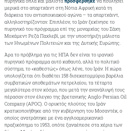
πυρηνικά όπλα και μάλιστα
προσφέρθηκε
να πουλήσει
μερικά στο απαρτχάιντ στη Νότια Αφρική κατά τη
διάρκεια του αντιαποικιακού αγώνα – τα απαρτχάιντ,
αλληλοστηρίζονταν. Επιπλέον, το Ιράν ξεκίνησε το
πυρηνικό του πρόγραμμα επί της μοναρχίας του Σάχη
Μοχάμεντ Ρεζά Παχλεβί, με την υποστήριξη μάλιστα
των Ηνωμένων Πολιτειών και της Δυτικής Ευρώπης.
Άρα το πρόβλημα για τις ΗΠΑ δεν είναι το ιρανικό
πυρηνικό πρόγραμμα αυτό καθαυτό, αλλά το πολιτικό
σύστημα, το «καθεστώς» όπως λένε, του Ιράν. Η χώρα
υπολογίζεται ότι διαθέτει 158 δισεκατομμύρια βαρέλια
συμβατικών αποθεμάτων πετρελαίου, τα τέταρτα
μεγαλύτερα στον κόσμο, που μετά την ανανάλυψή τους
πέρασαν στον έλεγχο της βρετανικής Anglo-Persian Oil
Company (APOC). Ο ορυκτός πλούτος του Ιράν
κρατικοποιήθηκε από την κυβέρνηση του Μοσαντέκ, ο
οποίος ανατράπηκε με ένα αγγλοαμερικανικό
πραξικόπημα το 1953, οπότε ξαναέπεσε στα χέρια των