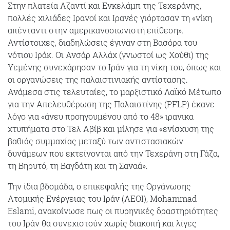
Στην πλατεία Αζαντί και Ενκελάμπ της Τεχεράνης,
πολλές χιλιάδες Ιρανοί και Ιρανές γιόρτασαν τη «νίκη
απένταντι στην αμερικανοσιωνιστή επίθεση».
Αντίστοιχες, διαδηλώσεις έγιναν στη Βασόρα του
νότιου Ιράκ. Οι Ανσάρ Αλλάχ (γνωστοί ως Χούθι) της
Υεμένης συνεχάρησαν το Ιράν για τη νίκη του, όπως και
οι οργανώσεις της παλαιστινιακής αντίστασης.
Ανάμεσα στις τελευταίες, το μαρξιστικό Λαϊκό Μέτωπο
για την Απελευθέρωση της Παλαιστίνης (PFLP) έκανε
λόγο για «άνευ προηγουμένου από το 48» ιρανικα
χτυπήματα στο Τελ Αβίβ και μίλησε για «ενίσχυση της
βαθιάς συμμαχίας μεταξύ των αντιστασιακών
δυνάμεων που εκτείνονται από την Τεχεράνη στη Γάζα,
τη Βηρυτό, τη Βαγδάτη και τη Σαναά».
Την ίδια βδομάδα, ο επικεφαλής της Οργάνωσης
Ατομικής Ενέργειας του Ιράν (AEOI), Mohammad
Eslami, ανακοίνωσε πως οι πυρηνικές δραστηριότητες
του Ιράν θα συνεχιστούν χωρίς διακοπή και λίγες