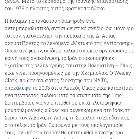
ξένων. Μετά το ξέσπασμα της ιρανικής επανάστασης
του 1979 ο πλούτος αυτός κρατικοποιήθηκε.
Η Ισλαμική Επανάσταση διακήρυξε ένα
αντιιμπεριαλιστικό, αντισιωνιστικό σχέδιο, όχι μόνο για
το Ιράν, για ολόκληρη την περιοχής της Δ. Ασίας,
σχηματίζοντας το λεγόμενο «Μέτωπο της Αντίστασης».
Όπως ανέφεραν, οι ίδιες παλαιστινιακές οργανώσεις σε
κοινή τους ανακοίνωση, το Ιράν στοχοποιήθηκε
εξαιτίας της αλληλεγγύης του στην Παλαιστίνη – όπως
είχε γίνει προηγουμένως με την Χεζμπολάχ. Ο Wesley
Clark, πρώην ανώτατος διοικητής του ΝΑΤΟ,
αποκάλυψε
το 2003 ότι ο Λευκός Οίκος είχε καταρτίσει
ένα πενταετές σχέδιο μετά τα χτυπήματα της 11ης
Σεπτεμβρίου για να επιτεθεί σε επτά πλειοψηφικά
μουσουλμανικές χώρες και συγκεκριμένα στο Ιράκ, τη
Συρία, τον Λιβάνο, τη Λιβύη, τη Σομαλία, το Σουδάν και,
στο τέλος, το Ιράν. Σύμφωνα με τους υπολογισμούς
τους, αν «πέσει» το Ιράν θα επιτευχθεί θανατηφόρο