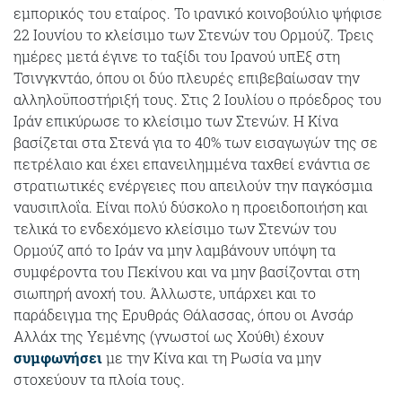
εμπορικός του εταίρος. Το ιρανικό κοινοβούλιο ψήφισε
22 Ιουνίου το κλείσιμο των Στενών του Ορμούζ. Τρεις
ημέρες μετά έγινε το ταξίδι του Ιρανού υπΕξ στη
Τσινγκντάο, όπου οι δύο πλευρές επιβεβαίωσαν την
αλληλοϋποστήριξή τους. Στις 2 Ιουλίου ο πρόεδρος του
Ιράν επικύρωσε το κλείσιμο των Στενών. Η Κίνα
βασίζεται στα Στενά για το 40% των εισαγωγών της σε
πετρέλαιο και έχει επανειλημμένα ταχθεί ενάντια σε
στρατιωτικές ενέργειες που απειλούν την παγκόσμια
ναυσιπλοΐα. Είναι πολύ δύσκολο η προειδοποιήση και
τελικά το ενδεχόμενο κλείσιμο των Στενών του
Ορμούζ από το Ιράν να μην λαμβάνουν υπόψη τα
συμφέροντα του Πεκίνου και να μην βασίζονται στη
σιωπηρή ανοχή του. Άλλωστε, υπάρχει και το
παράδειγμα της Ερυθράς Θάλασσας, όπου οι Ανσάρ
Αλλάχ της Υεμένης (γνωστοί ως Χούθι) έχουν
συμφωνήσει
με την Κίνα και τη Ρωσία να μην
στοχεύουν τα πλοία τους.