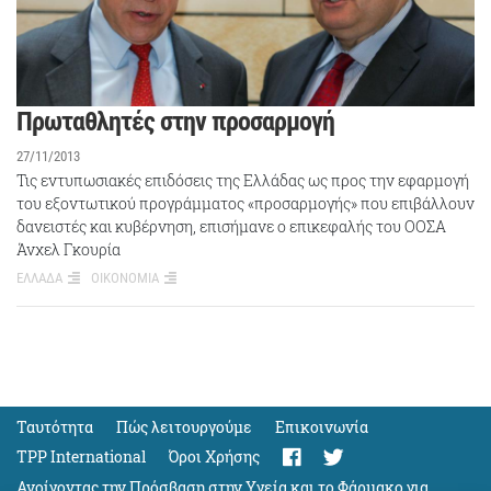
Πρωταθλητές στην προσαρμογή
27/11/2013
Τις εντυπωσιακές επιδόσεις της Ελλάδας ως προς την εφαρμογή
του εξοντωτικού προγράμματος «προσαρμογής» που επιβάλλουν
δανειστές και κυβέρνηση, επισήμανε ο επικεφαλής του ΟΟΣΑ
Άνχελ Γκουρία
ΕΛΛΑΔΑ
ΟΙΚΟΝΟΜΙΑ
Ταυτότητα
Πώς λειτουργούμε
Eπικοινωνία
TPP International
Όροι Χρήσης
Ανοίγοντας την Πρόσβαση στην Υγεία και το Φάρμακο για