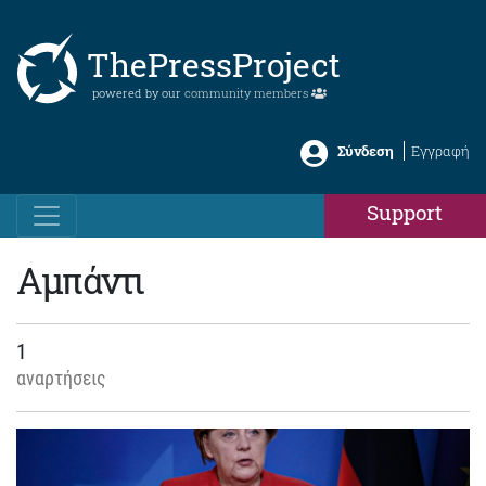
ThePressProject
powered by our
community members
Σύνδεση
Εγγραφή
Support
Αμπάντι
1
αναρτήσεις