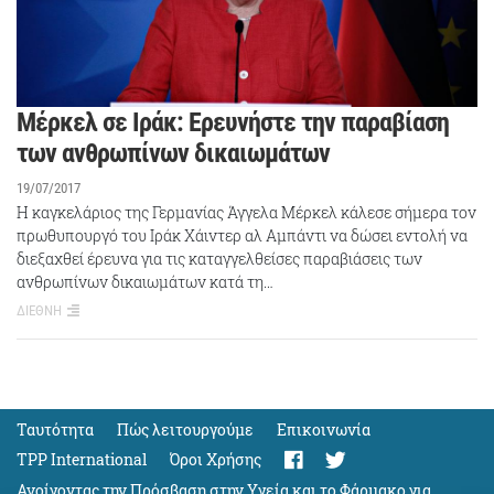
Μέρκελ σε Ιράκ: Ερευνήστε την παραβίαση
των ανθρωπίνων δικαιωμάτων
19/07/2017
Η καγκελάριος της Γερμανίας Άγγελα Μέρκελ κάλεσε σήμερα τον
πρωθυπουργό του Ιράκ Χάιντερ αλ Αμπάντι να δώσει εντολή να
διεξαχθεί έρευνα για τις καταγγελθείσες παραβιάσεις των
ανθρωπίνων δικαιωμάτων κατά τη…
ΔΙΕΘΝΗ
Ταυτότητα
Πώς λειτουργούμε
Eπικοινωνία
TPP International
Όροι Χρήσης
Ανοίγοντας την Πρόσβαση στην Υγεία και το Φάρμακο για