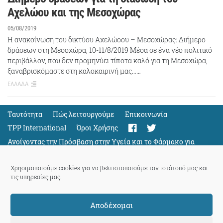
Αχελώου και της Μεσοχώρας
05/08/2019
Η ανακοίνωση του δικτύου Αχελώοου – Μεσοχώρας: Διήμερο
δράσεων στη Μεσοχώρα, 10-11/8/2019 Μέσα σε ένα νέο πολιτικό
περιβάλλον, που δεν προμηνύει τίποτα καλό για τη Μεσοχώρα,
ξαναβρισκόμαστε στη καλοκαιρινή μας……
ΕΛΛΑΔΑ
Ταυτότητα
Πώς λειτουργούμε
Eπικοινωνία
TPP International
Όροι Χρήσης
Ανοίγοντας την Πρόσβαση στην Υγεία και το Φάρμακο για
Όλους
Support
Χρησιμοποιούμε cookies για να βελτιστοποιούμε τον ιστότοπό μας και
τις υπηρεσίες μας.
Αποδέχομαι
ThePressProject