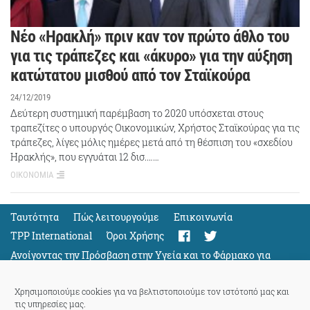
Νέο «Ηρακλή» πριν καν τον πρώτο άθλο του
για τις τράπεζες και «άκυρο» για την αύξηση
κατώτατου μισθού από τον Σταϊκούρα
24/12/2019
Δεύτερη συστημική παρέμβαση το 2020 υπόσχεται στους
τραπεζίτες ο υπουργός Οικονομικών, Χρήστος Σταϊκούρας για τις
τράπεζες, λίγες μόλις ημέρες μετά από τη θέσπιση του «σχεδίου
Ηρακλής», που εγγυάται 12 δισ.……
ΟΙΚΟΝΟΜΙΑ
Ταυτότητα
Πώς λειτουργούμε
Eπικοινωνία
TPP International
Όροι Χρήσης
Ανοίγοντας την Πρόσβαση στην Υγεία και το Φάρμακο για
Όλους
Support
Χρησιμοποιούμε cookies για να βελτιστοποιούμε τον ιστότοπό μας και
τις υπηρεσίες μας.