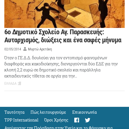
6ο Δημοτικό Σχολείο Αγ. Παρασκευής:
Αυταρχισμός, διώξεις και ένα σαφές μήνυμα
02/05/2014
Μυρτώ Αρετάκη
Όταν ο Γ.Ε.Δ.Δ. δουλεύει για τον εντοπισμό φαινομένων
διαφθοράς και κακοδιοίκησης, διενεργούνται δύο ΕΔΕ για την
κλοπή 2,2 ευρώ σε δημοτικό σχολείο και παράλληλα
εκπαιδευτικός τίθεται σε αργία για την…
ΕΛΛΑΔΑ
Ταυτότητα
Πώς λειτουργούμε
Eπικοινωνία
TPP International
Όροι Χρήσης
Ανοίγοντας την Πρόσβαση στην Υγεία και το Φάρμακο για