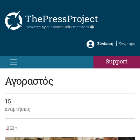
ThePressProject
powered by our
community members
Σύνδεση
Εγγραφή
Support
Αγοραστός
15
αναρτήσεις
1
2
»