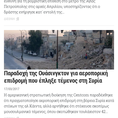
ευθύνη για τη βομβιστική επίθεση στο μετρό της Αγίας
Πετρούπολης στις αρχές Απριλίου, υποστηρίζοντας ότι ο
δράστης ενήργησε κατ΄ εντολή της…
ΔΙΕΘΝΗ
Παραδοχή της Ουάσινγκτον για αεροπορική
επιδρομή που έπληξε τέμενος στη Συρία
17/03/2017
Η αμερικανική στρατιωτική διοίκηση της Centcom παραδέχθηκε
ότι πραγματοποίησε αεροπορική επιδρομή στη βόρεια Συρία κατά
στόχων της αλ Κάιντα, αλλά αρνήθηκε ότι στόχευσε σκοπίμως
μουσουλμανικό τέμενος, όπου σκοτώθηκαν τουλάχιστον 42…