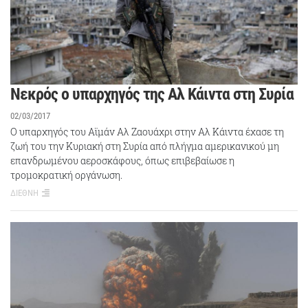
Νεκρός ο υπαρχηγός της Αλ Κάιντα στη Συρία
02/03/2017
Ο υπαρχηγός του Αϊμάν Αλ Ζαουάχρι στην Αλ Κάιντα έχασε τη
ζωή του την Κυριακή στη Συρία από πλήγμα αμερικανικού μη
επανδρωμένου αεροσκάφους, όπως επιβεβαίωσε η
τρομοκρατική οργάνωση.
ΔΙΕΘΝΗ