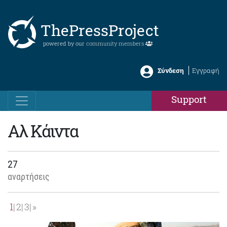
ThePressProject
powered by our
community members
Σύνδεση
Εγγραφή
Support
Αλ Κάιντα
27
αναρτήσεις
1
2
3
»