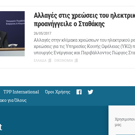
Αλλαγές στις χρεώσεις του ηλεκτρι
προανήγγειλε ο Σταθάκης
26/05/2017
Αλλαγές στην κλίμακα χρεώσεων του ηλεκτρικού ρε
χρεώσεις για τις Υπηρεσίες Κοινής Ωφέλειας (ΥΚΩ) 
υπουργός Ενέργειας και Περιβάλλοντος Γιώργος Στ
ΕΛΛΑΔΑ
ΟΙΚΟΝΟΜΙΑ
TPP International
Όροι Χρήσης
ακο για Όλους
Χρησιμοποιο
t
μας.