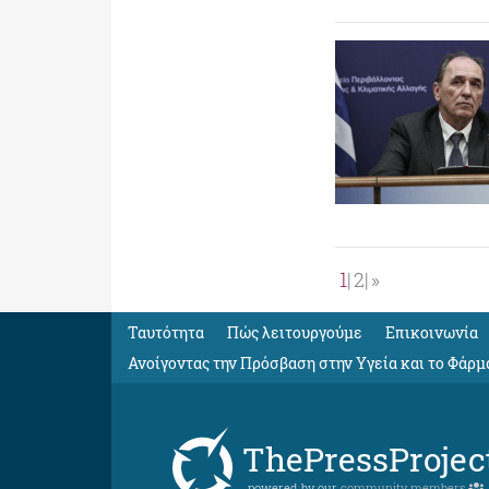
1
2
»
Ταυτότητα
Πώς λειτουργούμε
Eπικοινωνία
Ανοίγοντας την Πρόσβαση στην Υγεία και το Φάρμ
ThePressProjec
powered by our
community members