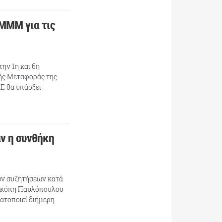
ΜΜΜ για τις
ην 1η και 6η
ής Μεταφοράς της
Ε θα υπάρξει
ν η συνθήκη
ων συζητήσεων κατά
ροκόπη Παυλόπουλου
ατοποιεί διήμερη