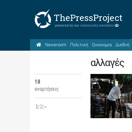
ThePressProject
powered by our
community members
Newsroom
Πολιτική
Οικονομία
Διεθνή
αλλαγές
18
αναρτήσεις
1
2
»