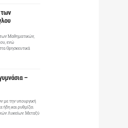
 των
γλου
ό των Μαθηματικών,
ου, ενώ
 στα Θρησκευτικά
γυμνάσια –
ν με την υπουργική
 ήδη και ρυθμίζει
ικών Λυκείων. Μεταξύ