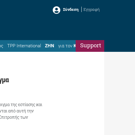
Σύνδεση
Εγγραφή
Support
ός
TPP International
ΖΗΝ
για τον
Κώστα
γμα
ιγμα της εστίασης και
ται από αυτή την
 Επιτροπής των