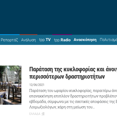
tpp.
TV
Ανασκόπηση
Πολιτισμ
Ρεπορτάζ
Ανάλυση
tpp.
Radio
Παράταση της κυκλοφορίας και άνοι
περισσότερων δραστηριοτήτων
12/06/2021
Παράταση του ωραρίου κυκλοφορίας, περαιτέρω άνο
επανεκκίνηση επιπλέον δραστηριοτήτων προβλέπον
εβδομάδα, σύμφωνα με τις σχετικές αποφάσεις της
Λοιμωξιολόγων, χάρη στη μείωση του…
ΕΛΛΑΔΑ