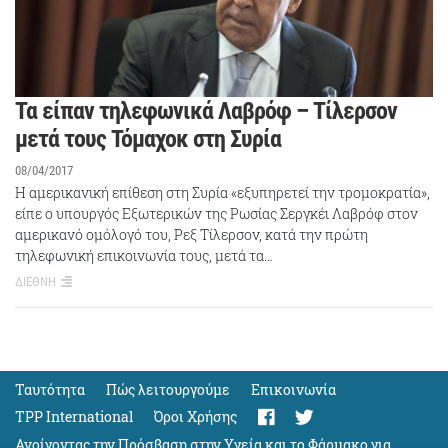
Τα είπαν τηλεφωνικά Λαβρόφ – Τίλερσον
μετά τους Τόμαχοκ στη Συρία
08/04/2017
Η αμερικανική επίθεση στη Συρία «εξυπηρετεί την τρομοκρατία»,
είπε ο υπουργός Εξωτερικών της Ρωσίας Σεργκέι Λαβρόφ στον
αμερικανό ομόλογό του, Ρεξ Τίλερσον, κατά την πρώτη
τηλεφωνική επικοινωνία τους, μετά τα…
ΔΙΕΘΝΗ
Ταυτότητα
Πώς λειτουργούμε
Eπικοινωνία
TPP International
Όροι Χρήσης
Ανοίγοντας την Πρόσβαση στην Υγεία και το Φάρμακο για