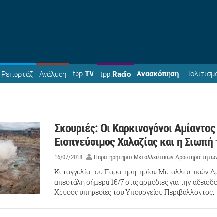
tpp.
TV
Ανασκόπηση
Πολιτισμ
Ρεπορτάζ
Ανάλυση
tpp.
Radio
Σκουριές: Οι Καρκινογόνοι Αμίαντος
Εισπνεύσιμος Χαλαζίας και η Σιωπή
16/07/2018
Παρατηρητήριο Μεταλλευτικών Δραστηριοτήτω
Καταγγελία του Παρατηρητηρίου Μεταλλευτικών Δ
απεστάλη σήμερα 16/7 στις αρμόδιες για την αδειοδ
Χρυσός υπηρεσίες του Υπουργείου Περιβάλλοντος.