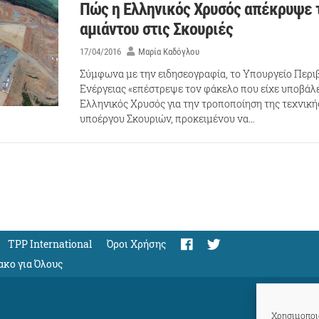
Πώς η Ελληνικός Χρυσός απέκρυψε 
αμιάντου στις Σκουριές
17/04/2016
Μαρία Καδόγλου
Σύμφωνα με την ειδησεογραφία, το Υπουργείο Περι
Ενέργειας «επέστρεψε τον φάκελο που είχε υποβάλει
Ελληνικός Χρυσός για την τροποποίηση της τεχνική
υποέργου Σκουριών, προκειμένου να…
TPP International
Όροι Χρήσης
ακο για Όλους
Χρησιμοποιο