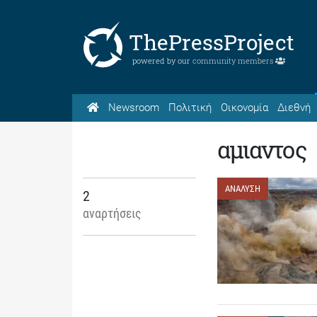
ThePressProject
powered by our
community members
Newsroom
Πολιτική
Οικονομία
Διεθνή
αμιαντος
ΑΝΑΛΥΣΗ
2
αναρτήσεις