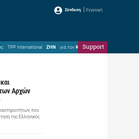
Σύνδεση
Εγγραφή
Support
ός
TPP International
ΖΗΝ
για τον
Κώστα
 και
 των Αρχών
ν
ραστηριοτήτων, που
ότηση της Ελληνικός