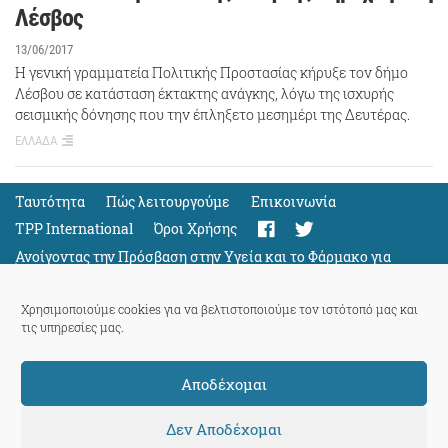
Λέσβος
13/06/2017
Η γενική γραμματεία Πολιτικής Προστασίας κήρυξε τον δήμο
Λέσβου σε κατάσταση έκτακτης ανάγκης, λόγω της ισχυρής
σεισμικής δόνησης που την έπληξετο μεσημέρι της Δευτέρας.
ΕΛΛΑΔΑ
Ταυτότητα
Πώς λειτουργούμε
Eπικοινωνία
TPP International
Όροι Χρήσης
Ανοίγοντας την Πρόσβαση στην Υγεία και το Φάρμακο για
Όλους
Support
Χρησιμοποιούμε cookies για να βελτιστοποιούμε τον ιστότοπό μας και
τις υπηρεσίες μας.
Αποδέχομαι
ThePressProject
powered by our
community members
Δεν Αποδέχομαι