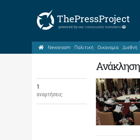
ThePressProject
powered by our
community members
Newsroom
Πολιτική
Οικονομία
Διεθνή
Ανάκληση
1
αναρτήσεις