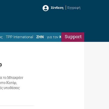
Σύνδεση
Εγγραφή
Support
ός
TPP International
ΖΗΝ
για τον
Κώστα
ρ
αι το Μπαχρέιν
στο Κατάρ,
ές υποθέσεις