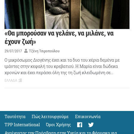
«Θα μπορούσαν να γελάνε, να μιλάνε, να
έχουν ζωή»
29/07/2017
Τζένη Τσιροπούλου
Ο μικρόσωμος Διογένης έχει και τα δυο του χέρια δεμένα με
ιμάντες στην κεφαλή του κρεβατιού. Η Μαρία είναι δώδεκα
χρονών και έχει περάσει όλη της τη ζωή κλειδωμένη σε…
ΕΛΛΑΔΑ
Ταυτότητα
Πώς λειτουργούμε
Eπικοινωνία
TPP International
Όροι Χρήσης
Ανοίγοντας την Πρόσβαση στην Υγεία και το Φάρμακο για