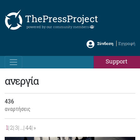
ThePressProject
powered by our
community members
Σύνδεση
Εγγραφή
Support
ανεργία
436
αναρτήσεις
1
2
3
…
44
»