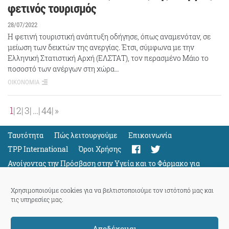
φετινός τουρισμός
28/07/2022
Η φετινή τουριστική ανάπτυξη οδήγησε, όπως αναμενόταν, σε
μείωση των δεικτών της ανεργίας. Έτσι, σύμφωνα με την
Ελληνική Στατιστική Αρχή (ΕΛΣΤΑΤ), τον περασμένο Μάιο το
ποσοστό των ανέργων στη χώρα…
ΟΙΚΟΝΟΜΙΑ
1
2
3
…
44
»
Ταυτότητα
Πώς λειτουργούμε
Eπικοινωνία
TPP International
Όροι Χρήσης
Ανοίγοντας την Πρόσβαση στην Υγεία και το Φάρμακο για
Όλους
Support
Χρησιμοποιούμε cookies για να βελτιστοποιούμε τον ιστότοπό μας και
τις υπηρεσίες μας.
Αποδέχομαι