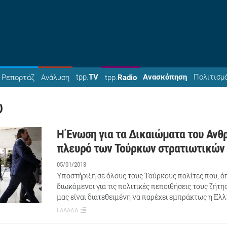
tpp.
TV
Ανασκόπηση
Πολιτισμ
Ρεπορτάζ
Ανάλυση
tpp.
Radio
υ
Η Ένωση για τα Δικαιώματα του Ανθ
πλευρό των Τούρκων στρατιωτικών
05/01/2018
Υποστήριξη σε όλους τους Τούρκους πολίτες που, ό
διωκόμενοι για τις πολιτικές πεποιθήσεις τους ζήτ
μας είναι διατεθειμένη να παρέχει εμπράκτως η Ελ
ΕΛΛΑΔΑ