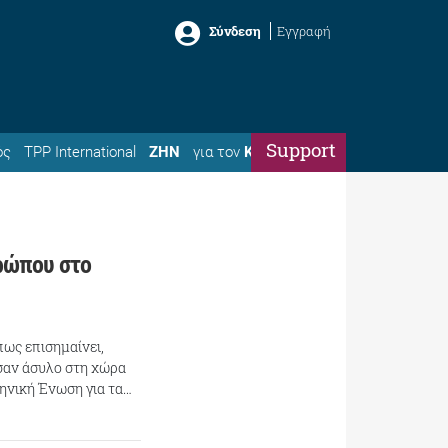
Σύνδεση
Εγγραφή
Support
ός
TPP International
ΖΗΝ
για τον
Κώστα
ρώπου στο
πως επισημαίνει,
ησαν άσυλο στη χώρα
ληνική Ένωση για τα…