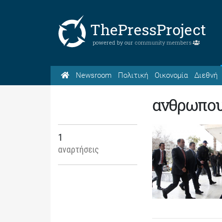
ThePressProject
powered by our
community members
Newsroom
Πολιτική
Οικονομία
Διεθνή
ανθρωπο
1
αναρτήσεις