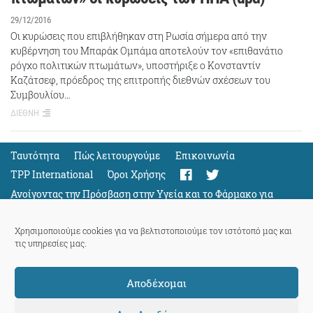
29/12/2016
Οι κυρώσεις που επιβλήθηκαν στη Ρωσία σήμερα από την
κυβέρνηση του Μπαράκ Ομπάμα αποτελούν τον «επιθανάτιο
ρόγχο πολιτικών πτωμάτων», υποστήριξε ο Κονσταντίν
Καζάτσεφ, πρόεδρος της επιτροπής διεθνών σχέσεων του
Συμβουλίου…
ΔΙΕΘΝΗ
Ταυτότητα
Πώς λειτουργούμε
Eπικοινωνία
TPP International
Όροι Χρήσης
Ανοίγοντας την Πρόσβαση στην Υγεία και το Φάρμακο για
Όλους
Support
Χρησιμοποιούμε cookies για να βελτιστοποιούμε τον ιστότοπό μας και
τις υπηρεσίες μας.
Αποδέχομαι
ThePressProject
powered by our
community members