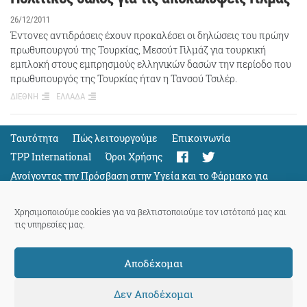
26/12/2011
Έντονες αντιδράσεις έχουν προκαλέσει οι δηλώσεις του πρώην
πρωθυπουργού της Τουρκίας, Μεσούτ Γιλμάζ για τουρκική
εμπλοκή στους εμπρησμούς ελληνικών δασών την περίοδο που
πρωθυπουργός της Τουρκίας ήταν η Τανσού Τσιλέρ.
ΔΙΕΘΝΗ
ΕΛΛΑΔΑ
Ταυτότητα
Πώς λειτουργούμε
Eπικοινωνία
TPP International
Όροι Χρήσης
Ανοίγοντας την Πρόσβαση στην Υγεία και το Φάρμακο για
Όλους
Support
Χρησιμοποιούμε cookies για να βελτιστοποιούμε τον ιστότοπό μας και
τις υπηρεσίες μας.
Αποδέχομαι
ThePressProject
powered by our
community members
Δεν Αποδέχομαι