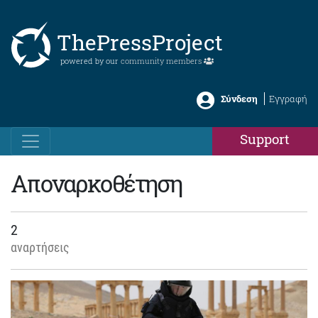
ThePressProject
powered by our
community members
Σύνδεση
Εγγραφή
Support
Αποναρκοθέτηση
2
αναρτήσεις