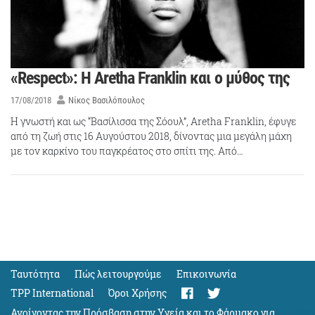
«Respect»: Η Aretha Franklin και ο μύθος της
17/08/2018
Νίκος Βασιλόπουλος
Η γνωστή και ως “Βασίλισσα της Σόουλ”, Aretha Franklin, έφυγε
από τη ζωή στις 16 Αυγούστου 2018, δίνοντας μια μεγάλη μάχη
με τον καρκίνο του παγκρέατος στο σπίτι της. Από…
Ταυτότητα
Πώς λειτουργούμε
Eπικοινωνία
TPP International
Όροι Χρήσης
Ανοίγοντας την Πρόσβαση στην Υγεία και το Φάρμακο για