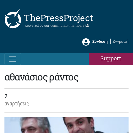
ThePressProject
powered by our
community members
Σύνδεση
Εγγραφή
Support
αθανάσιος ράντος
2
αναρτήσεις