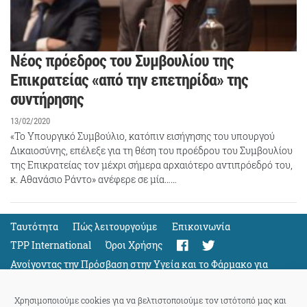
Νέος πρόεδρος του Συμβουλίου της
Επικρατείας «από την επετηρίδα» της
συντήρησης
13/02/2020
«Το Υπουργικό Συμβούλιο, κατόπιν εισήγησης του υπουργού
Δικαιοσύνης, επέλεξε για τη θέση του προέδρου του Συμβουλίου
της Επικρατείας τον μέχρι σήμερα αρχαιότερο αντιπρόεδρό του,
κ. Αθανάσιο Ράντο» ανέφερε σε μία……
Ταυτότητα
Πώς λειτουργούμε
Eπικοινωνία
TPP International
Όροι Χρήσης
Ανοίγοντας την Πρόσβαση στην Υγεία και το Φάρμακο για
Όλους
Support
Χρησιμοποιούμε cookies για να βελτιστοποιούμε τον ιστότοπό μας και