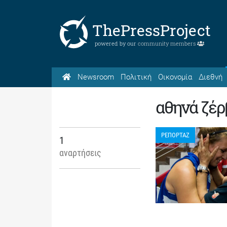
ThePressProject
powered by our
community members
Newsroom
Πολιτική
Οικονομία
Διεθνή
αθηνά ζέρ
ΡΕΠΟΡΤΑΖ
1
αναρτήσεις