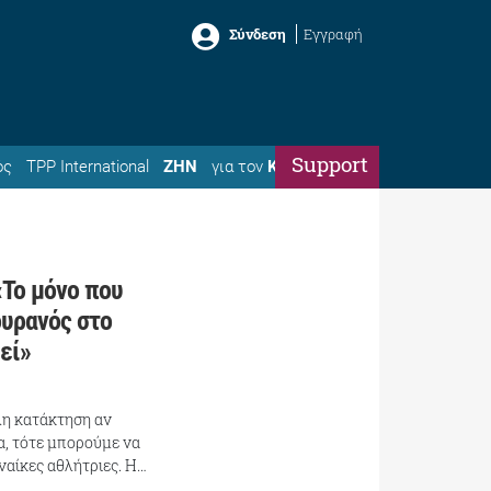
Σύνδεση
Εγγραφή
Support
ός
TPP International
ΖΗΝ
για τον
Κώστα
Το μόνο που
ουρανός στο
εί»
λη κατάκτηση αν
α, τότε μπορούμε να
υναίκες αθλήτριες. Η…