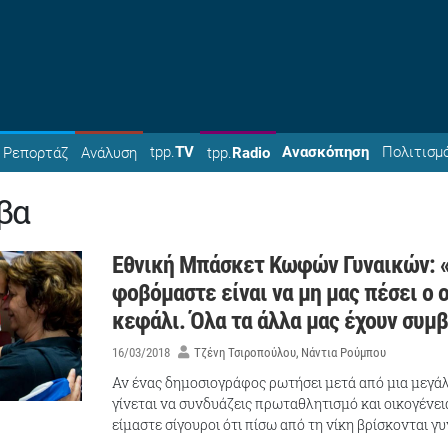
tpp.
TV
Ανασκόπηση
Πολιτισμ
Ρεπορτάζ
Ανάλυση
tpp.
Radio
βα
Εθνική Μπάσκετ Κωφών Γυναικών: «
φοβόμαστε είναι να μη μας πέσει ο 
κεφάλι. Όλα τα άλλα μας έχουν συμβ
16/03/2018
Τζένη Τσιροπούλου
Νάντια Ρούμπου
Αν ένας δημοσιογράφος ρωτήσει μετά από μια μεγά
γίνεται να συνδυάζεις πρωταθλητισμό και οικογένει
είμαστε σίγουροι ότι πίσω από τη νίκη βρίσκονται γ