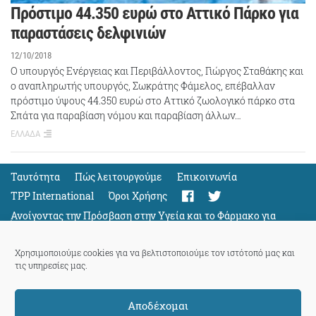
Πρόστιμο 44.350 ευρώ στο Αττικό Πάρκο για
παραστάσεις δελφινιών
12/10/2018
Ο υπουργός Ενέργειας και Περιβάλλοντος, Γιώργος Σταθάκης και
ο αναπληρωτής υπουργός, Σωκράτης Φάμελος, επέβαλλαν
πρόστιμο ύψους 44.350 ευρώ στο Αττικό ζωολογικό πάρκο στα
Σπάτα για παραβίαση νόμου και παραβίαση άλλων…
ΕΛΛΑΔΑ
Ταυτότητα
Πώς λειτουργούμε
Eπικοινωνία
TPP International
Όροι Χρήσης
Ανοίγοντας την Πρόσβαση στην Υγεία και το Φάρμακο για
Όλους
Support
Χρησιμοποιούμε cookies για να βελτιστοποιούμε τον ιστότοπό μας και
τις υπηρεσίες μας.
Αποδέχομαι
ThePressProject