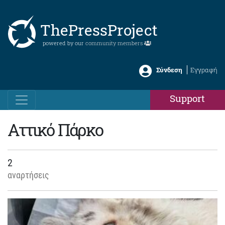
ThePressProject
powered by our
community members
Σύνδεση
Εγγραφή
Support
Αττικό Πάρκο
2
αναρτήσεις