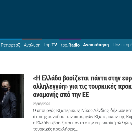
tpp.
TV
Ανασκόπηση
Πολιτισμ
Ρεπορτάζ
Ανάλυση
tpp.
Radio
«Η Ελλάδα βασίζεται πάντα στην ευ
αλληλεγγύη» για τις τουρκικές προκ
αναμονής από την ΕΕ
28/08/2020
Ο υπουργός Εξωτερικών, Νίκος Δένδιας, δήλωσε κατ
άτυπης συνόδου των υπουργών Εξωτερικών της Ευ
η Ελλάδα «βασίζεται πάντα στην ευρωπαϊκή αλληλεγ
τουρκικές προκλήσεις…