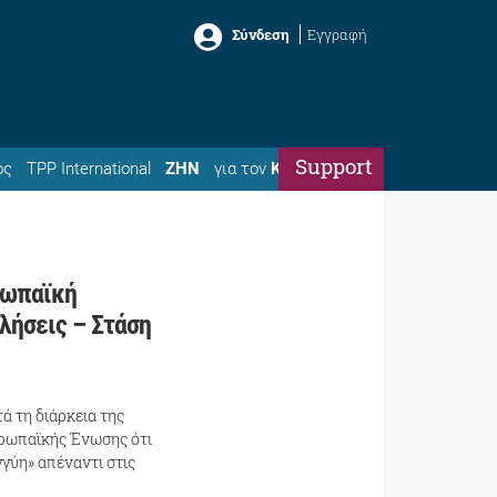
Σύνδεση
Εγγραφή
Support
ός
TPP International
ΖΗΝ
για τον
Κώστα
ρωπαϊκή
λήσεις – Στάση
ά τη διάρκεια της
ρωπαϊκής Ένωσης ότι
γύη» απέναντι στις