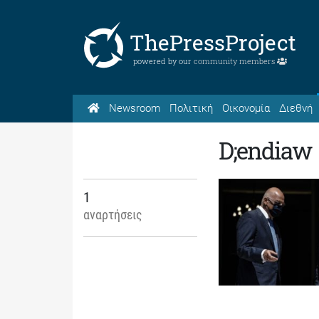
ThePressProject
powered by our
community members
Newsroom
Πολιτική
Οικονομία
Διεθνή
D;endiaw
1
αναρτήσεις