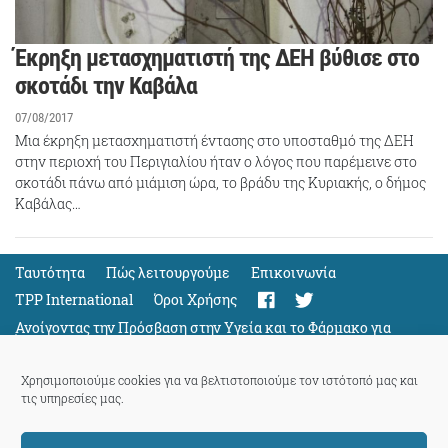
Έκρηξη μετασχηματιστή της ΔΕΗ βύθισε στο
σκοτάδι την Καβάλα
07/08/2017
Μια έκρηξη μετασχηματιστή έντασης στο υποσταθμό της ΔΕΗ
στην περιοχή του Περιγιαλίου ήταν ο λόγος που παρέμεινε στο
σκοτάδι πάνω από μιάμιση ώρα, το βράδυ της Κυριακής, ο δήμος
Καβάλας…
Ταυτότητα
Πώς λειτουργούμε
Eπικοινωνία
TPP International
Όροι Χρήσης
Ανοίγοντας την Πρόσβαση στην Υγεία και το Φάρμακο για
Όλους
Support
Χρησιμοποιούμε cookies για να βελτιστοποιούμε τον ιστότοπό μας και
τις υπηρεσίες μας.