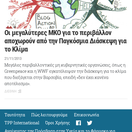
Οι μεγαλύτερες ΜΚΟ για το περιβάλλον
αποχωρούν από την Παγκόσμια Διάσκεψη για
το Κλίμα
21/11/2013
Μεγάλες περιβαλλοντικές μη κυβερνητικές οργανώσεις, όπως η
Greenpeace και η WWF εγκατέλειψαν την διάσκεψη για το κλίμα
που διεξάγεται στην Βαρσοβία, επειδή «δεν έχει κανένα
αποτέλεσμα».
ΔΙΕΘΝΗ
Ταυτότητα
Πώς λειτουργούμε
Eπικοινωνία
TPP International
Όροι Χρήσης
Ανοίγοντας την Πρόσβαση στην Υγεία και το Φάρμακο για