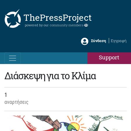
ThePressProject
powered by our
community members
Σύνδεση
Εγγραφή
Support
Διάσκεψη για το Κλίμα
1
αναρτήσεις