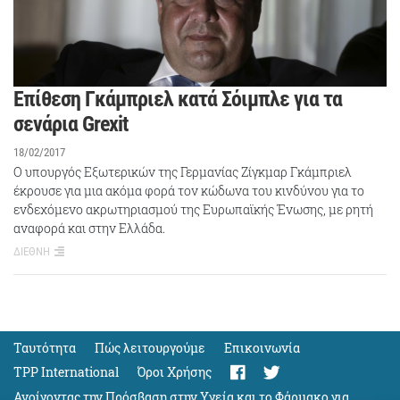
Επίθεση Γκάμπριελ κατά Σόιμπλε για τα
σενάρια Grexit
18/02/2017
Ο υπουργός Εξωτερικών της Γερμανίας Ζίγκμαρ Γκάμπριελ
έκρουσε για μια ακόμα φορά τον κώδωνα του κινδύνου για το
ενδεχόμενο ακρωτηριασμού της Ευρωπαϊκής Ένωσης, με ρητή
αναφορά και στην Ελλάδα.
ΔΙΕΘΝΗ
Ταυτότητα
Πώς λειτουργούμε
Eπικοινωνία
TPP International
Όροι Χρήσης
Ανοίγοντας την Πρόσβαση στην Υγεία και το Φάρμακο για