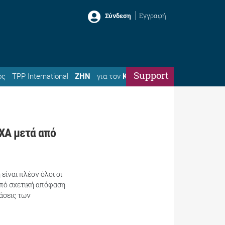
Σύνδεση
Εγγραφή
Support
ός
TPP International
ΖΗΝ
για τον
Κώστα
 ΧΑ μετά από
είναι πλέον όλοι οι
από σχετική απόφαση
άσεις των