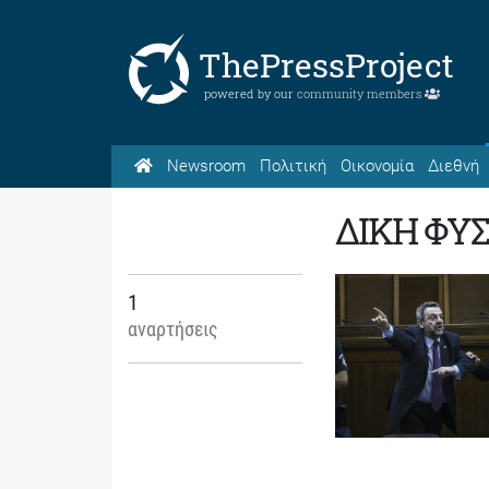
ThePressProject
powered by our
community members
Newsroom
Πολιτική
Οικονομία
Διεθνή
ΔΙΚΗ ΦΥ
1
αναρτήσεις