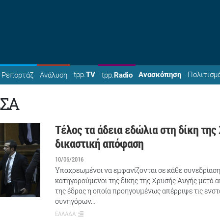
tpp.
TV
Ανασκόπηση
Πολιτισμ
Ρεπορτάζ
Ανάλυση
tpp.
Radio
ΣΣΑ
Τέλος τα άδεια εδώλια στη δίκη της
δικαστική απόφαση
10/06/2016
Υποχρεωμένοι να εμφανίζονται σε κάθε συνεδρίαση 
κατηγορούμενοι της δίκης της Χρυσής Αυγής μετά 
της έδρας η οποία προηγουμένως απέρριψε τις ενστ
συνηγόρων…
ΕΛΛΑΔΑ