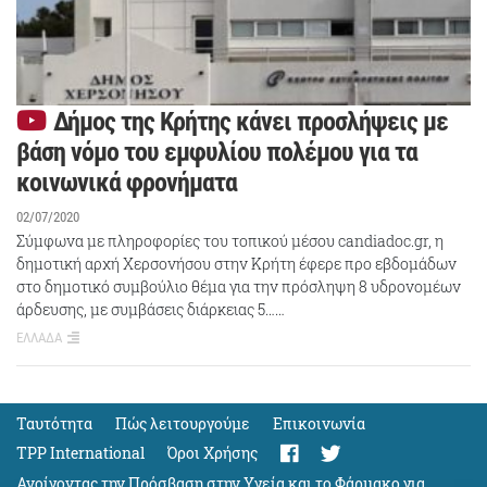
Δήμος της Κρήτης κάνει προσλήψεις με
βάση νόμο του εμφυλίου πολέμου για τα
κοινωνικά φρονήματα
02/07/2020
Σύμφωνα με πληροφορίες του τοπικού μέσου candiadoc.gr, η
δημοτική αρχή Χερσονήσου στην Κρήτη έφερε προ εβδομάδων
στο δημοτικό συμβούλιο θέμα για την πρόσληψη 8 υδρονομέων
άρδευσης, με συμβάσεις διάρκειας 5……
ΕΛΛΑΔΑ
Ταυτότητα
Πώς λειτουργούμε
Eπικοινωνία
TPP International
Όροι Χρήσης
Ανοίγοντας την Πρόσβαση στην Υγεία και το Φάρμακο για