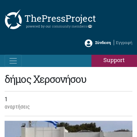
ThePressProject
powered by our
community members
Σύνδεση
Εγγραφή
Support
δήμος Χερσονήσου
1
αναρτήσεις