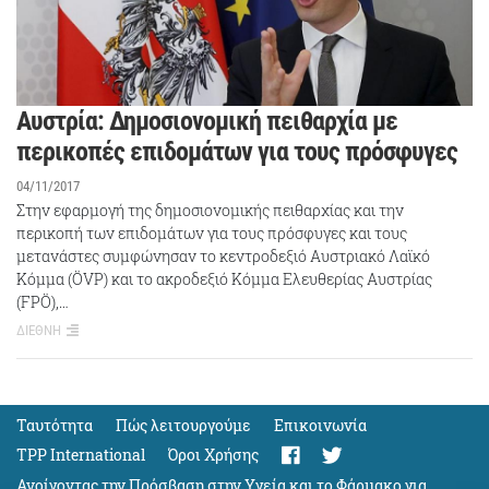
Αυστρία: Δημοσιονομική πειθαρχία με
περικοπές επιδομάτων για τους πρόσφυγες
04/11/2017
Στην εφαρμογή της δημοσιονομικής πειθαρχίας και την
περικοπή των επιδομάτων για τους πρόσφυγες και τους
μετανάστες συμφώνησαν το κεντροδεξιό Αυστριακό Λαϊκό
Κόμμα (ÖVP) και το ακροδεξιό Κόμμα Ελευθερίας Αυστρίας
(FPÖ),…
ΔΙΕΘΝΗ
Ταυτότητα
Πώς λειτουργούμε
Eπικοινωνία
TPP International
Όροι Χρήσης
Ανοίγοντας την Πρόσβαση στην Υγεία και το Φάρμακο για