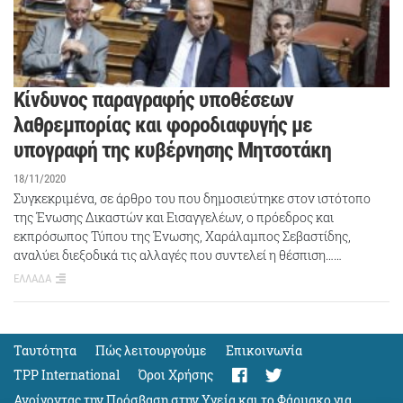
Κίνδυνος παραγραφής υποθέσεων
λαθρεμπορίας και φοροδιαφυγής με
υπογραφή της κυβέρνησης Μητσοτάκη
18/11/2020
Συγκεκριμένα, σε άρθρο του που δημοσιεύτηκε στον ιστότοπο
της Ένωσης Δικαστών και Εισαγγελέων, ο πρόεδρος και
εκπρόσωπος Τύπου της Ένωσης, Χαράλαμπος Σεβαστίδης,
αναλύει διεξοδικά τις αλλαγές που συντελεί η θέσπιση……
ΕΛΛΑΔΑ
Ταυτότητα
Πώς λειτουργούμε
Eπικοινωνία
TPP International
Όροι Χρήσης
Ανοίγοντας την Πρόσβαση στην Υγεία και το Φάρμακο για