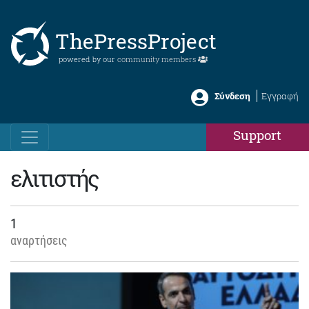
ThePressProject
powered by our
community members
Σύνδεση
Εγγραφή
Support
ελιτιστής
1
αναρτήσεις