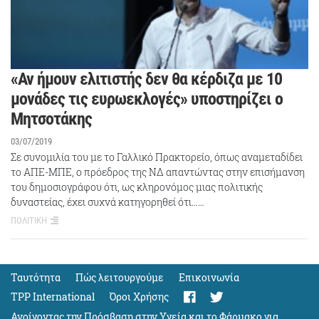
«Αν ήμουν ελιτιστής δεν θα κέρδιζα με 10
μονάδες τις ευρωεκλογές» υποστηρίζει ο
Μητσοτάκης
03/07/2019
Σε συνομιλία του με το Γαλλικό Πρακτορείο, όπως αναμεταδίδει
το ΑΠΕ-ΜΠΕ, ο πρόεδρος της ΝΔ απαντώντας στην επισήμανση
του δημοσιογράφου ότι, ως κληρονόμος μιας πολιτικής
δυναστείας, έχει συχνά κατηγορηθεί ότι……
ΠΟΛΙΤΙΚΗ
Ταυτότητα
Πώς λειτουργούμε
Eπικοινωνία
TPP International
Όροι Χρήσης
Ανοίγοντας την Πρόσβαση στην Υγεία και το Φάρμακο για