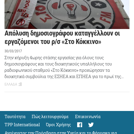
Απόλυση δημοσιογράφου καταγγέλλουν οι
εργαζόμενοι του ρ/σ «Στο Κόκκινο»
30/03/2017
Στην κήρυξη 4ωρης στάσης εργασίας για όλους τους
δημοσιογράφους και τους διοικητικούς υπαλλήλους του
ραδιοφωνικού σταθμού «Στο Κόκκινο» προχώρησαν τα
διοικητικά συμβούλια της ΕΣΗΕΑ και ΕΠΗΕΑ για το πρωί της…
ΕΛΛΑΔΑ
Ταυτότητα
Πώς λειτουργούμε
Eπικοινωνία
TPP International
Όροι Χρήσης
Ανοίγοντας την Πρόσβαση στην Υγεία και το Φάρμακο για