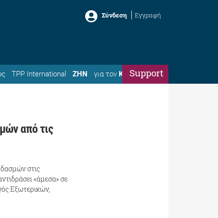
Σύνδεση
Εγγραφή
Support
ός
TPP International
ΖΗΝ
για τον
Κώστα
σμών από τις
ν δασμών στις
ντιδράσει «άμεσα» σε
γός Εξωτερικών,