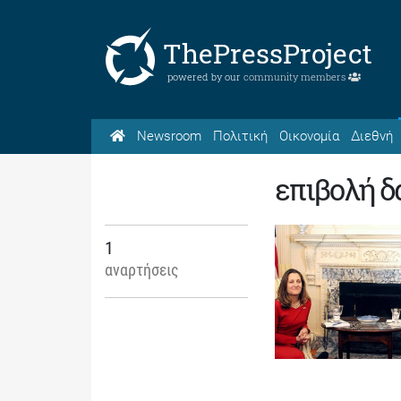
ThePressProject
powered by our
community members
Newsroom
Πολιτική
Οικονομία
Διεθνή
επιβολή 
1
αναρτήσεις