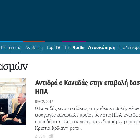
tpp.
TV
Ανασκόπηση
Πολιτισμ
Ρεπορτάζ
Ανάλυση
tpp.
Radio
δασμών
Αντιδρά ο Καναδάς στην επιβολή δα
ΗΠΑ
09/02/2017
Ο Καναδάς είναι αντίθετος στην ιδέα επιβολής νέω
εισαγωγές καναδικών προϊόντων στις ΗΠΑ, ενώ θα α
οποιαδήποτε τέτοια κίνηση, προειδοποίησε η υπουρ
Κριστία Φρίλαντ, μετά…
ΔΙΕΘΝΗ