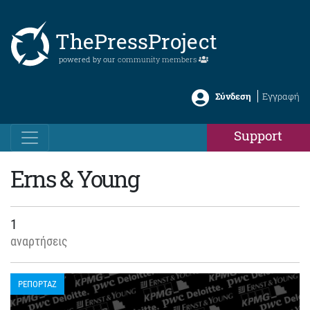
ThePressProject
powered by our
community members
Σύνδεση
Εγγραφή
Support
Erns & Young
1
αναρτήσεις
ΡΕΠΟΡΤΑΖ