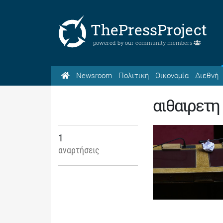
ThePressProject
powered by our
community members
Newsroom
Πολιτική
Οικονομία
Διεθνή
αιθαιρετη
1
αναρτήσεις