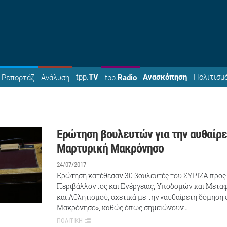
tpp.
TV
Ανασκόπηση
Πολιτισμ
Ρεπορτάζ
Ανάλυση
tpp.
Radio
Ερώτηση βουλευτών για την αυθαίρε
Μαρτυρική Μακρόνησο
24/07/2017
Ερώτηση κατέθεσαν 30 βουλευτές του ΣΥΡΙΖΑ προς
Περιβάλλοντος και Ενέργειας, Υποδομών και Μετα
και Αθλητισμού, σχετικά με την «αυθαίρετη δόμηση
Μακρόνησο», καθώς όπως σημειώνουν…
ΠΟΛΙΤΙΚΗ