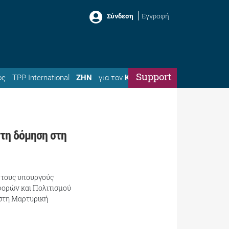
Σύνδεση
Εγγραφή
Support
ός
TPP International
ΖΗΝ
για τον
Κώστα
τη δόμηση στη
 τους υπουργούς
φορών και Πολιτισμού
 στη Μαρτυρική