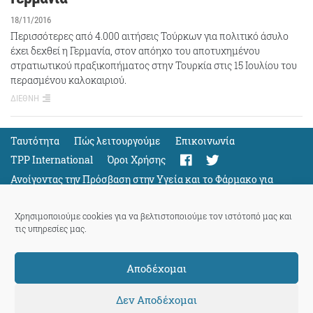
18/11/2016
Περισσότερες από 4.000 αιτήσεις Τούρκων για πολιτικό άσυλο
έχει δεχθεί η Γερμανία, στον απόηχο του αποτυχημένου
στρατιωτικού πραξικοπήματος στην Τουρκία στις 15 Ιουλίου του
περασμένου καλοκαιριού.
ΔΙΕΘΝΗ
Ταυτότητα
Πώς λειτουργούμε
Eπικοινωνία
TPP International
Όροι Χρήσης
Ανοίγοντας την Πρόσβαση στην Υγεία και το Φάρμακο για
Όλους
Support
Χρησιμοποιούμε cookies για να βελτιστοποιούμε τον ιστότοπό μας και
τις υπηρεσίες μας.
Αποδέχομαι
ThePressProject
powered by our
community members
Δεν Αποδέχομαι