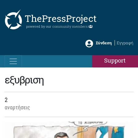
ThePressProject
powered by our
community members
Σύνδεση
Εγγραφή
Support
εξυβριση
2
αναρτήσεις