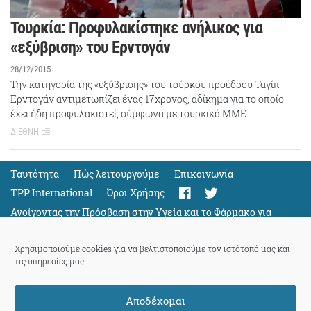
Τουρκία: Προφυλακίστηκε ανήλικος για
«εξύβριση» του Ερντογάν
28/12/2015
Την κατηγορία της «εξύβρισης» του τούρκου προέδρου Ταγίπ
Ερντογάν αντιμετωπίζει ένας 17χρονος, αδίκημα για το οποίο
έχει ήδη προφυλακιστεί, σύμφωνα με τουρκικά ΜΜΕ
ΔΙΕΘΝΗ
Ταυτότητα
Πώς λειτουργούμε
Eπικοινωνία
TPP International
Όροι Χρήσης
Ανοίγοντας την Πρόσβαση στην Υγεία και το Φάρμακο για
Όλους
Support
Χρησιμοποιούμε cookies για να βελτιστοποιούμε τον ιστότοπό μας και
τις υπηρεσίες μας.
Αποδέχομαι
ThePressProject