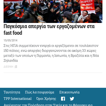
Παγκόσμια απεργία των εργαζoμένων στα
fast food
15/05/2014
Στις ΗΠΑ συμμετέχουν ενεργά οι εργαζόμενοι σε τουλάχιστον
150 πόλεις, ενώ απεργίες διοργανώνονται σε ακόμη 33 χώρες
μεταξύ των οποίων η Γερμανία, η Ιαπωνία, η Βραζιλία και η Νέα
Ζηλανδία
ΔΙΕΘΝΗ
Ταυτότητα
Πώς λειτουργούμε
Eπικοινωνία
TPP International
Όροι Χρήσης
Ανοίγοντας την Πρόσβαση στην Υγεία και το Φάρμακο για