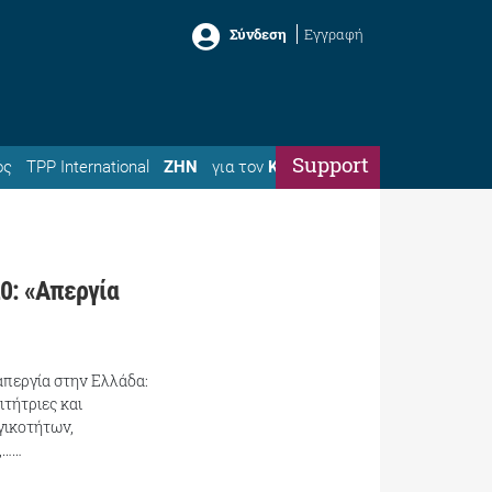
Σύνδεση
Εγγραφή
Support
ός
TPP International
ΖΗΝ
για τον
Κώστα
0: «Απεργία
απεργία στην Ελλάδα:
ιτήτριες και
γικοτήτων,
,……