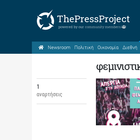
ThePressProject
powered by our
community members
Newsroom
Πολιτική
Οικονομία
Διεθνή
φεμινιστι
1
αναρτήσεις