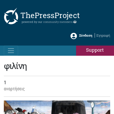
ThePressProject
powered by our
community members
Σύνδεση
Εγγραφή
Support
φιλίνη
1
αναρτήσεις