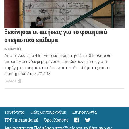
Ξεκίνησαν οι αιτήσεις για το φοιτητικό
στεγαστικό επίδομα
04/06/2018
Από τη Δευτέρα 4 Ιουνίου και μέχρι την Τρίτη 3 Ιουλίου θα
μπορούν οι ενδιαφερόμενοι να υποβάλουν αίτηση για τη
χορήγηση του φοιτητικού στεγαστικού επιδόματος για το
ακαδημαϊκό έτος 2017-18.
ΕΛΛΑΔΑ
Ταυτότητα
Πώς λειτουργούμε
Eπικοινωνία
TPP International
Όροι Χρήσης
Ανοίγοντας την Πρόσβαση στην Υγεία και το Φάρμακο για