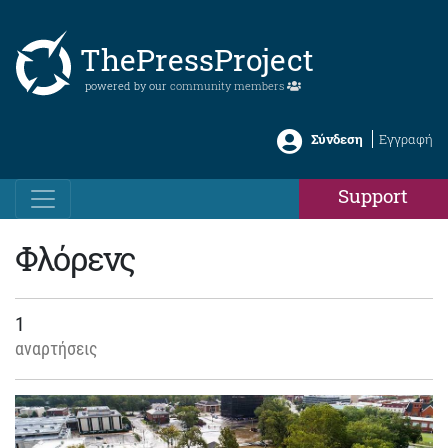
ThePressProject
powered by our
community members
Σύνδεση
Εγγραφή
Support
Φλόρενς
1
αναρτήσεις