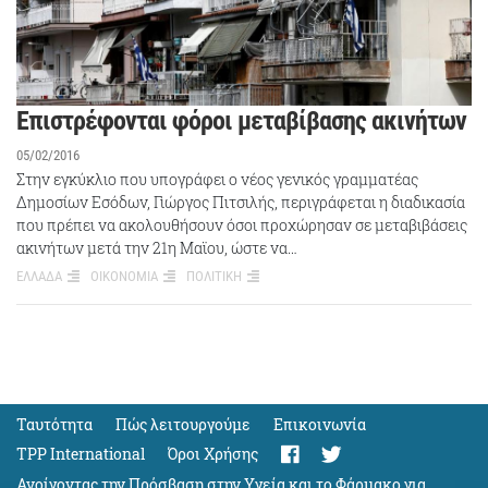
Επιστρέφονται φόροι μεταβίβασης ακινήτων
05/02/2016
Στην εγκύκλιο που υπογράφει ο νέος γενικός γραμματέας
Δημοσίων Εσόδων, Γιώργος Πιτσιλής, περιγράφεται η διαδικασία
που πρέπει να ακολουθήσουν όσοι προχώρησαν σε μεταβιβάσεις
ακινήτων μετά την 21η Μαϊου, ώστε να…
ΕΛΛΑΔΑ
ΟΙΚΟΝΟΜΙΑ
ΠΟΛΙΤΙΚΗ
Ταυτότητα
Πώς λειτουργούμε
Eπικοινωνία
TPP International
Όροι Χρήσης
Ανοίγοντας την Πρόσβαση στην Υγεία και το Φάρμακο για