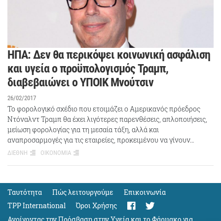
ΗΠΑ: Δεν θα περικόψει κοινωνική ασφάλιση
και υγεία ο προϋπολογισμός Τραμπ,
διαβεβαιώνει ο ΥΠΟΙΚ Μνούτσιν
26/02/2017
Το φορολογικό σχέδιο που ετοιμάζει ο Αμερικανός πρόεδρος
Ντόναλντ Τραμπ θα έχει λιγότερες παρενθέσεις, απλοποιήσεις,
μείωση φορολογίας για τη μεσαία τάξη, αλλά και
αναπροσαρμογές για τις εταιρείες, προκειμένου να γίνουν…
ΔΙΕΘΝΗ
ΟΙΚΟΝΟΜΙΑ
Ταυτότητα
Πώς λειτουργούμε
Eπικοινωνία
TPP International
Όροι Χρήσης
Ανοίγοντας την Πρόσβαση στην Υγεία και το Φάρμακο για