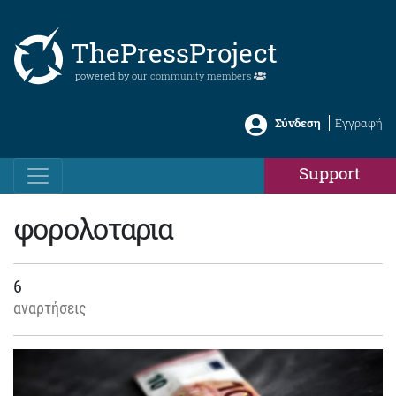
ThePressProject
powered by our
community members
Σύνδεση
Εγγραφή
Support
φορολοταρια
6
αναρτήσεις