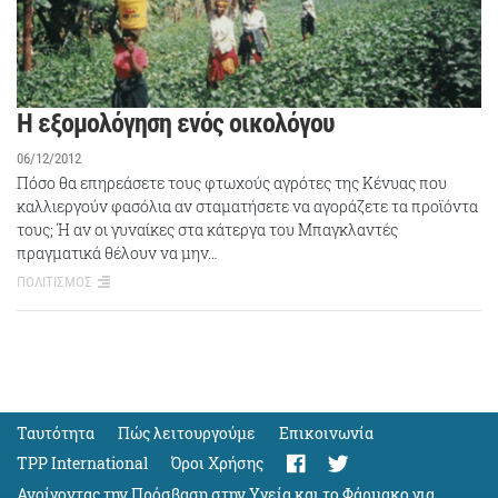
Η εξομολόγηση ενός οικολόγου
06/12/2012
Πόσο θα επηρεάσετε τους φτωχούς αγρότες της Κένυας που
καλλιεργούν φασόλια αν σταματήσετε να αγοράζετε τα προϊόντα
τους; Ή αν οι γυναίκες στα κάτεργα του Μπαγκλαντές
πραγματικά θέλουν να μην…
ΠΟΛΙΤΙΣΜΟΣ
Ταυτότητα
Πώς λειτουργούμε
Eπικοινωνία
TPP International
Όροι Χρήσης
Ανοίγοντας την Πρόσβαση στην Υγεία και το Φάρμακο για